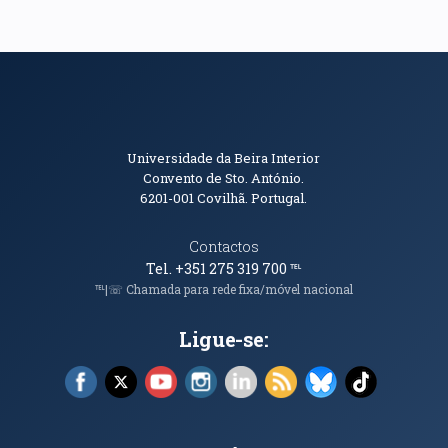
Informações de Contacto
Universidade da Beira Interior
Convento de Sto. António.
6201-001
Covilhã. Portugal.
Contactos
Tel. +351 275 319 700
℡
℡|☏ Chamada para rede fixa/móvel nacional
Ligue-se:
Facebook (abre em nova janela)
X (abre em nova janela)
YouTube (abre em nova janela)
Instagram (abre em nova janela)
LinkedIn (abre em nova ja
RSS (abre em nova ja
Bluesky (abre e
TikTok (a