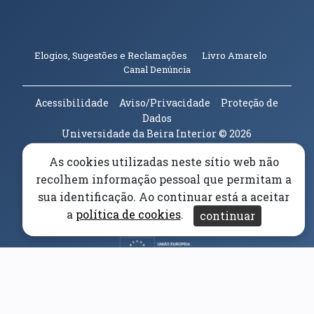
(abre em n
Elogios, Sugestões e Reclamações
Livro Amarelo
(abre em nova janela)
Canal Denúncia
Acessibilidade
Aviso/Privacidade
Proteção de
Dados
Universidade da Beira Interior
© 2026
As cookies utilizadas neste sítio web não
Parceiros e Financiadores
(abre em nova janela)
recolhem informação pessoal que permitam a
sua identificação. Ao continuar está a aceitar
(abre em nova janela)
a
política de cookies
.
continuar
(abre em nova janela)
(abre em nova janela)
(abre em nova janela)