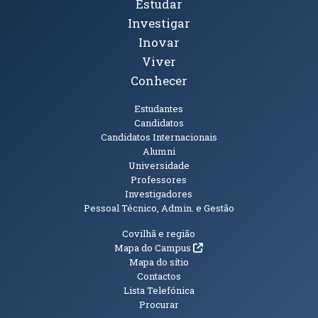
Tópicos Principais
Estudar
Investigar
Inovar
Viver
Conhecer
Públicos
Estudantes
Candidatos
Candidatos Internacionais
Alumni
Universidade
Professores
Investigadores
Pessoal Técnico, Admin. e Gestão
Informações Adicionais
Covilhã e região
(abre em nova janela)
Mapa do Campus
Mapa do sítio
Contactos
Lista Telefónica
Procurar