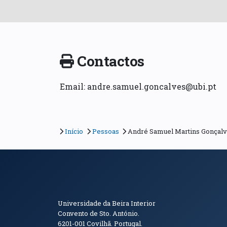
Contactos
Email: andre.samuel.goncalves@ubi.pt
Início
Pessoas
André Samuel Martins Gonçal
Informações de Conta
Universidade da Beira Interior
Convento de Sto. António.
6201-001
Covilhã. Portugal.