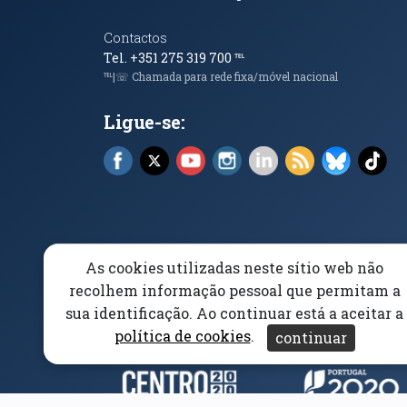
Contactos
Tel. +351 275 319 700
℡
℡|☏ Chamada para rede fixa/móvel nacional
Ligue-se:
Facebook (abre em nova janela)
X (abre em nova janela)
YouTube (abre em nova janela)
Instagram (abre em nova 
LinkedIn (abre em n
RSS (abre em n
Bluesky 
Tik
As cookies utilizadas neste sítio web não
Elogios, Sugestões e Reclamações
Livro Amarel
recolhem informação pessoal que permitam a
sua identificação. Ao continuar está a aceitar a
Acessibilidade
Aviso/Privacidade
Proteção 
política de cookies
.
continuar
Parceiros e Financiad
(abre em nova janela)