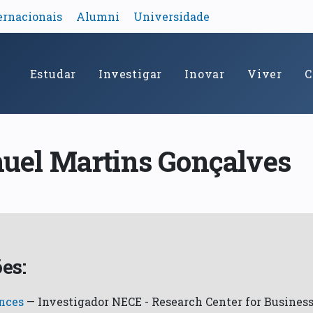
ernacionais
Alumni
Universidade
Estudar
Investigar
Inovar
Viver
C
uel Martins Gonçalves
es:
ences
—
Investigador NECE - Research Center for Busines