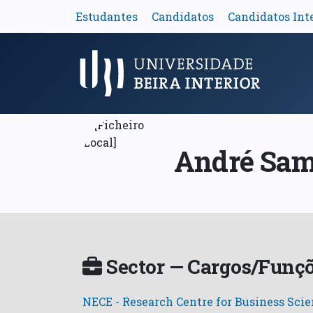
Estudantes
Candidatos
Candidatos Int
Menu Principal
André Sam
Sector — Cargos/Funçõ
NECE - Research Centre for Business Sci