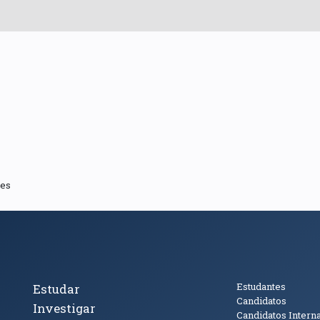
ves
cto
Tópicos Principais
Público
Estudantes
Estudar
Candidatos
Investigar
Candidatos Intern