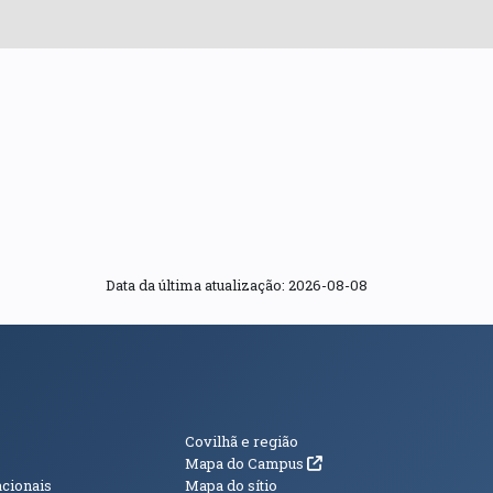
Data da última atualização: 2026-08-08
s
Informações Adici
Covilhã e região
(abre em nova janela)
Mapa do Campus
acionais
Mapa do sítio