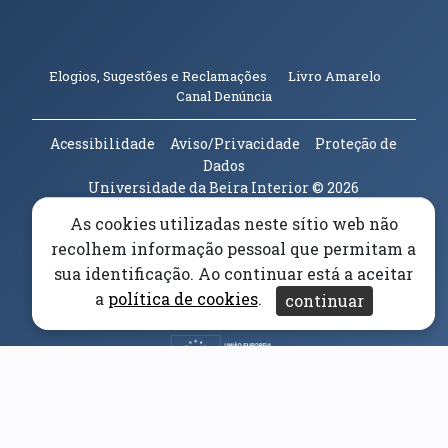
(abre em n
Elogios, Sugestões e Reclamações
Livro Amarelo
(abre em nova janela)
Canal Denúncia
Acessibilidade
Aviso/Privacidade
Proteção de
Dados
Universidade da Beira Interior
© 2026
As cookies utilizadas neste sítio web não
Parceiros e Financiadores
(abre em nova janela)
recolhem informação pessoal que permitam a
sua identificação. Ao continuar está a aceitar
(abre em nova janela)
a
política de cookies
.
continuar
(abre em nova janela)
(abre em nova janela)
(abre em nova janela)