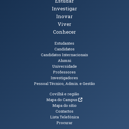
Tópicos Principais
Estudar
Investigar
Inovar
Viver
Conhecer
Públicos
Estudantes
Candidatos
Candidatos Internacionais
Alumni
Universidade
Professores
Investigadores
Pessoal Técnico, Admin. e Gestão
Informações Adicionais
Covilhã e região
(abre em nova janela)
Mapa do Campus
Mapa do sítio
Contactos
Lista Telefónica
Procurar