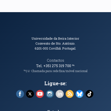
Informações de Contacto
Universidade da Beira Interior
Convento de Sto. António.
6201-001
Covilhã. Portugal.
Contactos
Tel. +351 275 319 700
℡
℡|☏ Chamada para rede fixa/móvel nacional
Ligue-se:
Facebook (abre em nova janela)
X (abre em nova janela)
YouTube (abre em nova janela)
Instagram (abre em nova janela)
LinkedIn (abre em nova ja
RSS (abre em nova ja
Bluesky (abre e
TikTok (a