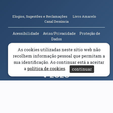
(abre em n
Elogios, Sugestões e Reclamações
Livro Amarelo
(abre em nova janela)
Canal Denúncia
Acessibilidade
Aviso/Privacidade
Proteção de
Dados
Universidade da Beira Interior
© 2026
As cookies utilizadas neste sítio web não
recolhem informação pessoal que permitam a
Parceiros e Financiadores
(abre em nova janela)
sua identificação. Ao continuar está a aceitar
a
política de cookies
.
continuar
(abre em nova janela)
(abre em nova janela)
(abre em nova janela)
(abre em nova janela)