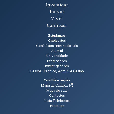
Investigar
Inovar
Viver
Conhecer
Públicos
Estudantes
Candidatos
Candidatos Internacionais
Alumni
Universidade
Professores
Investigadores
Pessoal Técnico, Admin. e Gestão
Informações Adicionais
Covilhã e região
(abre em nova janela)
Mapa do Campus
Mapa do sítio
Contactos
Lista Telefónica
Procurar