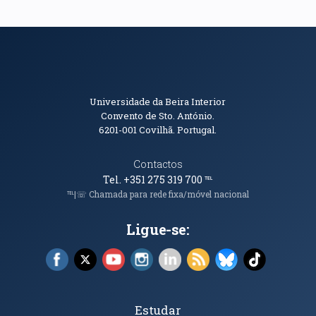
Informações de Contacto
Universidade da Beira Interior
Convento de Sto. António.
6201-001
Covilhã. Portugal.
Contactos
Tel. +351 275 319 700
℡
℡|☏ Chamada para rede fixa/móvel nacional
Ligue-se:
Facebook (abre em nova janela)
X (abre em nova janela)
YouTube (abre em nova janela)
Instagram (abre em nova janela)
LinkedIn (abre em nova ja
RSS (abre em nova ja
Bluesky (abre e
TikTok (a
Tópicos Principais
Estudar