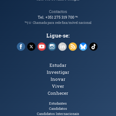
Contactos
Tel. +351 275 319 700
℡
℡|☏ Chamada para rede fixa/móvel nacional
Ligue-se:
Facebook (abre em nova janela)
X (abre em nova janela)
YouTube (abre em nova janela)
Instagram (abre em nova janela)
LinkedIn (abre em nova ja
RSS (abre em nova ja
Bluesky (abre e
TikTok (a
Tópicos Principais
Estudar
Investigar
Inovar
Viver
Conhecer
Públicos
Estudantes
Candidatos
Candidatos Internacionais