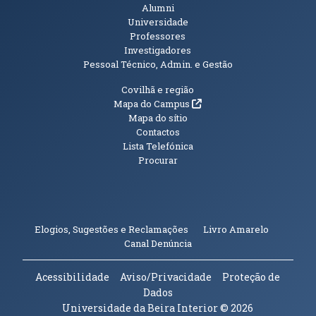
Alumni
Universidade
Professores
Investigadores
Pessoal Técnico, Admin. e Gestão
Informações Adicionais
Covilhã e região
(abre em nova janela)
Mapa do Campus
Mapa do sítio
Contactos
Lista Telefónica
Procurar
(abre em n
Elogios, Sugestões e Reclamações
Livro Amarelo
(abre em nova janela)
Canal Denúncia
Acessibilidade
Aviso/Privacidade
Proteção de
Dados
Universidade da Beira Interior
© 2026