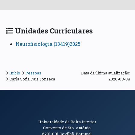
Unidades Curriculares
Neurofisiologia (13419)2025
Início
Pessoas
Data da última atualização:
Carla Sofia Pais Fonseca
2026-08-08
Informações de Contacto
Universidade da Beira Interior
Convento de Sto. António.
6201-001
Covilhã. Portugal.