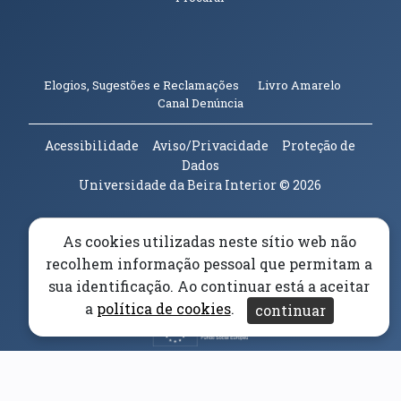
(abre em n
Elogios, Sugestões e Reclamações
Livro Amarelo
(abre em nova janela)
Canal Denúncia
Acessibilidade
Aviso/Privacidade
Proteção de
Dados
Universidade da Beira Interior
© 2026
Parceiros e Financiadores
(abre em nova janela)
As cookies utilizadas neste sítio web não
recolhem informação pessoal que permitam a
(abre em nova janela)
sua identificação. Ao continuar está a aceitar
a
política de cookies
.
continuar
(abre em nova janela)
(abre em nova janela)