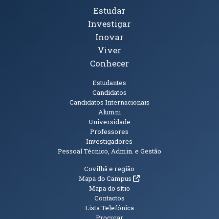
Tópicos Principais
Estudar
Investigar
Inovar
Viver
Conhecer
Públicos
Estudantes
Candidatos
Candidatos Internacionais
Alumni
Universidade
Professores
Investigadores
Pessoal Técnico, Admin. e Gestão
Informações Adicionais
Covilhã e região
(abre em nova janela)
Mapa do Campus
Mapa do sítio
Contactos
Lista Telefónica
Procurar