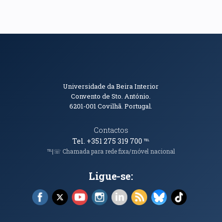
Informações de Contacto
Universidade da Beira Interior
Convento de Sto. António.
6201-001
Covilhã. Portugal.
Contactos
Tel. +351 275 319 700
℡
℡|☏ Chamada para rede fixa/móvel nacional
Ligue-se:
Facebook (abre em nova janela)
X (abre em nova janela)
YouTube (abre em nova janela)
Instagram (abre em nova janela)
LinkedIn (abre em nova ja
RSS (abre em nova ja
Bluesky (abre e
TikTok (a