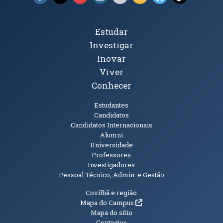
Tópicos Principais
Estudar
Investigar
Inovar
Viver
Conhecer
Públicos
Estudantes
Candidatos
Candidatos Internacionais
Alumni
Universidade
Professores
Investigadores
Pessoal Técnico, Admin. e Gestão
Informações Adicionais
Covilhã e região
(abre em nova janela)
Mapa do Campus
Mapa do sítio
Contactos