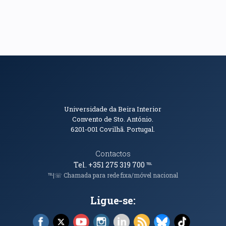
Informações de Contacto
Universidade da Beira Interior
Convento de Sto. António.
6201-001
Covilhã. Portugal.
Contactos
Tel. +351 275 319 700
℡
℡|☏ Chamada para rede fixa/móvel nacional
Ligue-se:
Facebook (abre em nova janela)
X (abre em nova janela)
YouTube (abre em nova janela)
Instagram (abre em nova janela)
LinkedIn (abre em nova ja
RSS (abre em nova ja
Bluesky (abre e
TikTok (a