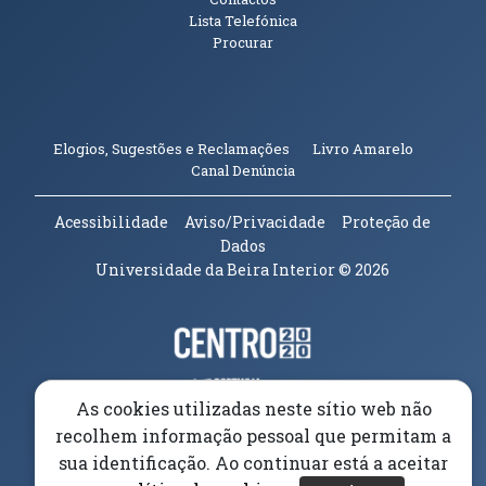
Lista Telefónica
Procurar
(abre em n
Elogios, Sugestões e Reclamações
Livro Amarelo
(abre em nova janela)
Canal Denúncia
Acessibilidade
Aviso/Privacidade
Proteção de
Dados
Universidade da Beira Interior
© 2026
Parceiros e Financiadores
(abre em nova janela)
(abre em nova janela)
As cookies utilizadas neste sítio web não
recolhem informação pessoal que permitam a
(abre em nova janela)
sua identificação. Ao continuar está a aceitar