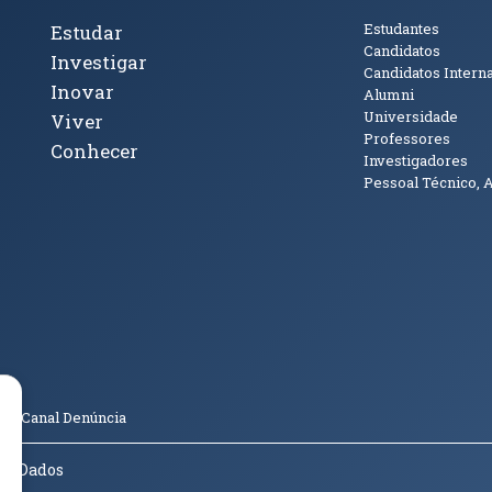
cto
Tópicos Principais
Público
Estudantes
Estudar
Candidatos
Investigar
Candidatos Intern
Inovar
Alumni
Universidade
Viver
Professores
Conhecer
Investigadores
Pessoal Técnico, 
janela)
ova janela)
ova janela)
(abre em nova janela)
Tok (abre em nova janela)
(abre em nova janela)
(abre em nova janela)
o
Canal Denúncia
de Dados