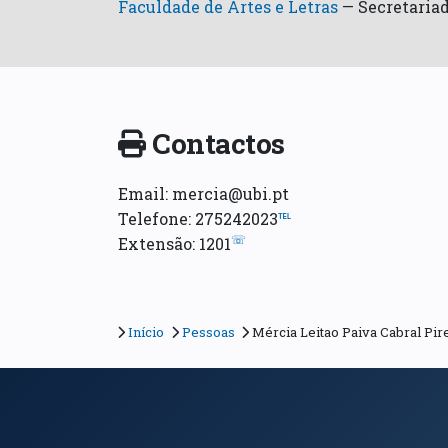
Faculdade de Artes e Letras
—
Secretariad
Contactos
Email: mercia@ubi.pt
Telefone: 275242023
℡
☏
Extensão: 1201
Início
Pessoas
Mércia Leitao Paiva Cabral Pir