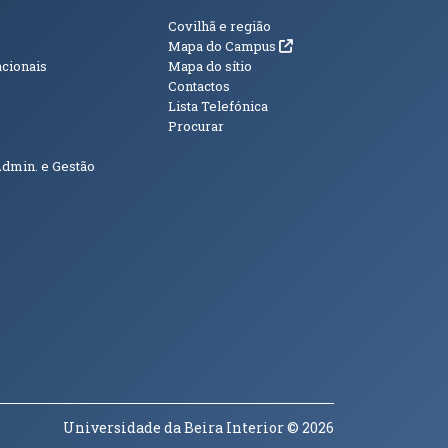
s
Informações Adici
Covilhã e região
(abre em nova janela)
Mapa do Campus
acionais
Mapa do sítio
Contactos
Lista Telefónica
Procurar
Admin. e Gestão
Universidade da Beira Interior
© 2026