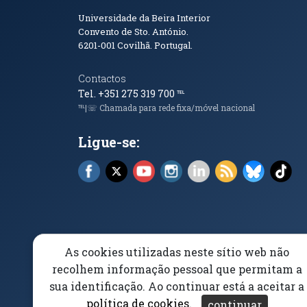
Informações de Conta
Universidade da Beira Interior
Convento de Sto. António.
6201-001
Covilhã. Portugal.
Contactos
Tel. +351 275 319 700
℡
℡|☏ Chamada para rede fixa/móvel nacional
Ligue-se:
Facebook (abre em nova janela)
X (abre em nova janela)
YouTube (abre em nova janela)
Instagram (abre em nova 
LinkedIn (abre em n
RSS (abre em n
Bluesky 
Tik
As cookies utilizadas neste sítio web não
Elogios, Sugestões e Reclamações
Livro Amarel
recolhem informação pessoal que permitam a
sua identificação. Ao continuar está a aceitar a
Acessibilidade
Aviso/Privacidade
Proteção 
política de cookies
.
continuar