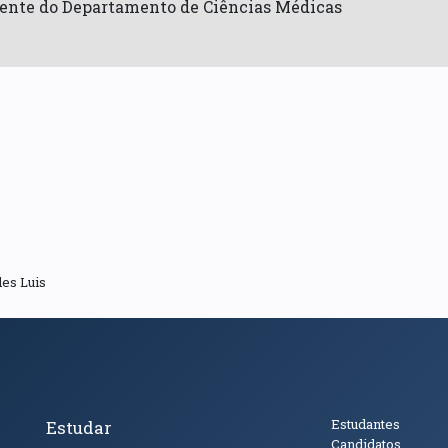
ente do Departamento de Ciências Médicas
es Luis
cto
Tópicos Principais
Público
Estudantes
Estudar
Candidatos