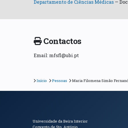
Departamento de Ciências Médicas
—
Doc
Contactos
Email: mfsfl@ubi.pt
Início
Pessoas
Maria Filomena Simão Fernand
Informações de Conta
Universidade da Beira Interior
Convento de Sto. António.