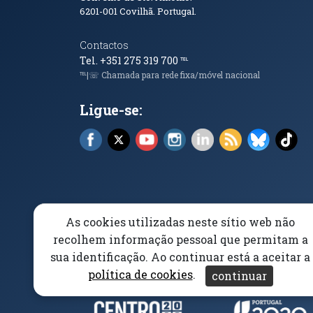
6201-001
Covilhã. Portugal.
Contactos
Tel. +351 275 319 700
℡
℡|☏ Chamada para rede fixa/móvel nacional
Ligue-se:
Facebook (abre em nova janela)
X (abre em nova janela)
YouTube (abre em nova janela)
Instagram (abre em nova 
LinkedIn (abre em n
RSS (abre em n
Bluesky 
Tik
As cookies utilizadas neste sítio web não
Elogios, Sugestões e Reclamações
Livro Amarel
recolhem informação pessoal que permitam a
sua identificação. Ao continuar está a aceitar a
Acessibilidade
Aviso/Privacidade
Proteção 
política de cookies
.
continuar
Parceiros e Financiad
(abre em nova janela)