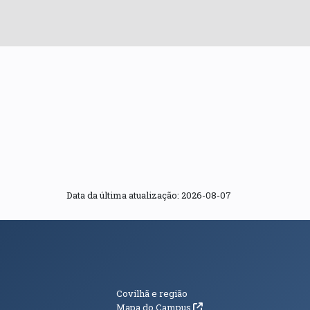
Data da última atualização: 2026-08-07
s
Informações Adici
Covilhã e região
(abre em nova janela)
Mapa do Campus