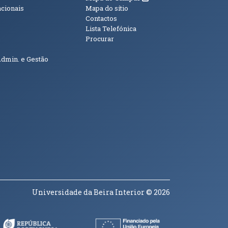
acionais
Mapa do sítio
Contactos
Lista Telefónica
Procurar
Admin. e Gestão
Universidade da Beira Interior
© 2026
a janela)
(abre em nova janela)
(abre em nova janela