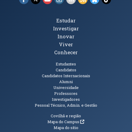
Tópicos Principais
Estudar
Investigar
Inovar
Viver
Conhecer
Públicos
Estudantes
Candidatos
Candidatos Internacionais
Alumni
Universidade
Professores
Investigadores
Pessoal Técnico, Admin. e Gestão
Informações Adicionais
Covilhã e região
(abre em nova janela)
Mapa do Campus
Mapa do sítio