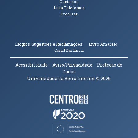
Contactos
Lista Telefónica
Procurar
(abre em n
Elogios, Sugestões e Reclamações
Livro Amarelo
(abre em nova janela)
Canal Denúncia
Acessibilidade
Aviso/Privacidade
Proteção de
Dados
Universidade da Beira Interior
© 2026
Parceiros e Financiadores
(abre em nova janela)
(abre em nova janela)
(abre em nova janela)