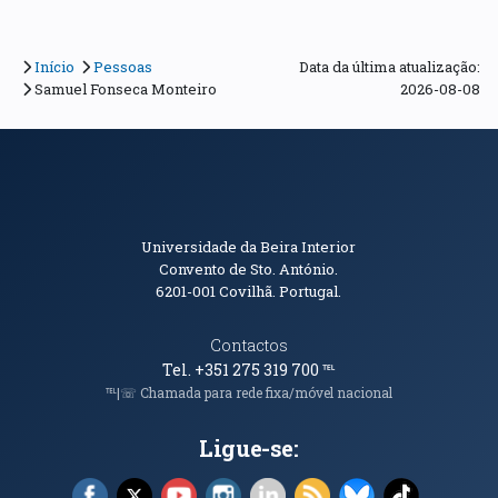
Início
Pessoas
Data da última atualização:
Samuel Fonseca Monteiro
2026-08-08
Informações de Contacto
Universidade da Beira Interior
Convento de Sto. António.
6201-001
Covilhã. Portugal.
Contactos
Tel. +351 275 319 700
℡
℡|☏ Chamada para rede fixa/móvel nacional
Ligue-se:
Facebook (abre em nova janela)
X (abre em nova janela)
YouTube (abre em nova janela)
Instagram (abre em nova janela)
LinkedIn (abre em nova ja
RSS (abre em nova ja
Bluesky (abre e
TikTok (a