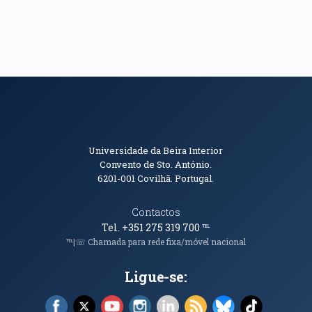
Informações de Contacto
Universidade da Beira Interior
Convento de Sto. António.
6201-001
Covilhã. Portugal.
Contactos
Tel. +351 275 319 700
℡
℡|☏ Chamada para rede fixa/móvel nacional
Ligue-se:
Facebook (abre em nova janela)
X (abre em nova janela)
YouTube (abre em nova janela)
Instagram (abre em nova janela)
LinkedIn (abre em nova ja
RSS (abre em nova ja
Bluesky (abre e
TikTok (a