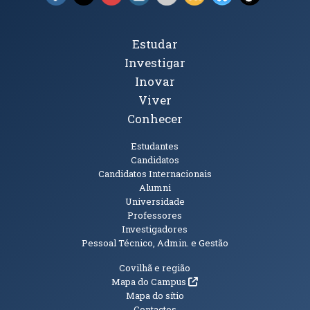
Tópicos Principais
Estudar
Investigar
Inovar
Viver
Conhecer
Públicos
Estudantes
Candidatos
Candidatos Internacionais
Alumni
Universidade
Professores
Investigadores
Pessoal Técnico, Admin. e Gestão
Informações Adicionais
Covilhã e região
(abre em nova janela)
Mapa do Campus
Mapa do sítio
Contactos