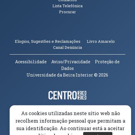
Lista Telefónica
Procurar
(abre em n
Elogios, Sugestões e Reclamações
Livro Amarelo
(abre em nova janela)
Canal Denúncia
Acessibilidade
Aviso/Privacidade
Proteção de
Dados
Universidade da Beira Interior
© 2026
Parceiros e Financiadores
(abre em nova janela)
(abre em nova janela)
As cookies utilizadas neste sítio web não
recolhem informação pessoal que permitam a
(abre em nova janela)
sua identificação. Ao continuar está a aceitar