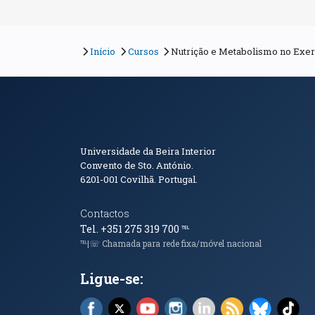
Início
Cursos
Nutrição e Metabolismo no Exer
Informações de Conta
Universidade da Beira Interior
Convento de Sto. António.
6201-001
Covilhã. Portugal.
Contactos
Tel. +351 275 319 700
℡
℡|☏ Chamada para rede fixa/móvel nacional
Ligue-se:
Facebook (abre em nova janela)
X (abre em nova janela)
YouTube (abre em nova janela)
Instagram (abre em nova 
LinkedIn (abre em n
RSS (abre em n
Bluesky 
Tik