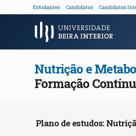
Estudantes
Candidatos
Candidatos Int
Menu Principal
Nutrição e Metabo
Formação Contín
Plano de estudos: Nutriç