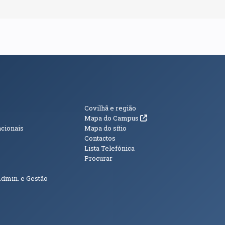
s
Informações Adici
Covilhã e região
(abre em nova janela)
Mapa do Campus
acionais
Mapa do sítio
Contactos
Lista Telefónica
Procurar
Admin. e Gestão