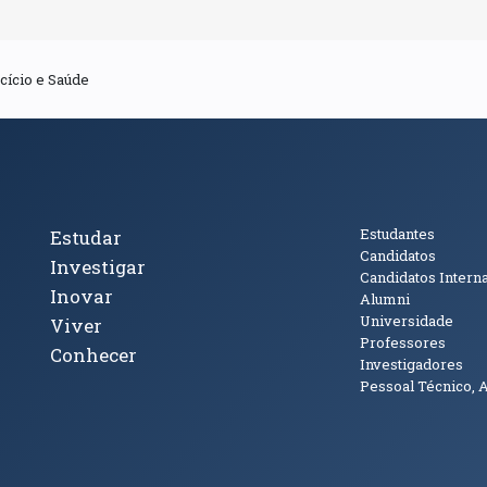
cício e Saúde
cto
Tópicos Principais
Público
Estudantes
Estudar
Candidatos
Investigar
Candidatos Intern
Inovar
Alumni
Universidade
Viver
Professores
Conhecer
Investigadores
Pessoal Técnico, 
janela)
ova janela)
ova janela)
(abre em nova janela)
Tok (abre em nova janela)