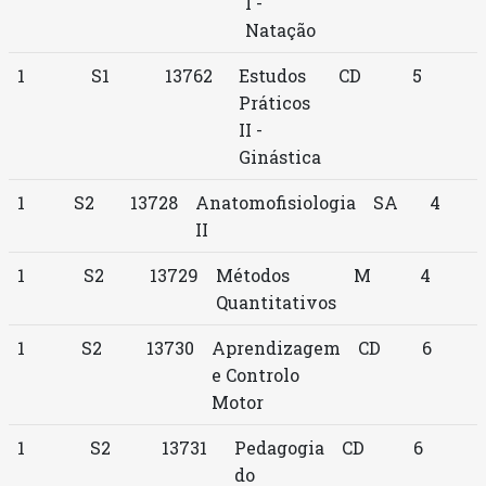
I -
Natação
1
S1
13762
Estudos
CD
5
Práticos
II -
Ginástica
1
S2
13728
Anatomofisiologia
SA
4
II
1
S2
13729
Métodos
M
4
Quantitativos
1
S2
13730
Aprendizagem
CD
6
e Controlo
Motor
1
S2
13731
Pedagogia
CD
6
do