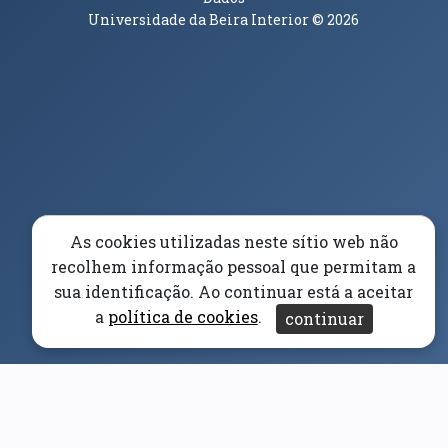
Universidade da Beira Interior
© 2026
Parceiros e Financiadores
(abre em nova janela)
(abre em nova janela)
(abre em nova janela)
(abre em nova janela)
As cookies utilizadas neste sítio web não
recolhem informação pessoal que permitam a
(abre em nova janela)
sua identificação. Ao continuar está a aceitar
a
política de cookies
.
continuar
(abre em nova janela)