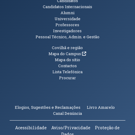
Candidatos
Candidatos Internacionais
Alumni
Universidade
Professores
Investigadores
Pessoal Técnico, Admin. e Gestão
Informações Adicionais
Covilhã e região
(abre em nova janela)
Mapa do Campus
Mapa do sítio
Contactos
Lista Telefónica
Procurar
(abre em n
Elogios, Sugestões e Reclamações
Livro Amarelo
(abre em nova janela)
Canal Denúncia
Acessibilidade
Aviso/Privacidade
Proteção de
Dados