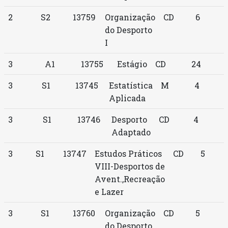
2
S2
13759
Organização
CD
6
do Desporto
I
3
A1
13755
Estágio
CD
24
3
S1
13745
Estatística
M
4
Aplicada
3
S1
13746
Desporto
CD
4
Adaptado
3
S1
13747
Estudos Práticos
CD
5
VIII-Desportos de
Avent.,Recreação
e Lazer
3
S1
13760
Organização
CD
5
do Desporto