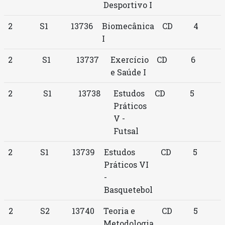
Desportivo I
2
S1
13736
Biomecânica
CD
4
I
2
S1
13737
Exercício
CD
6
e Saúde I
2
S1
13738
Estudos
CD
5
Práticos
V -
Futsal
2
S1
13739
Estudos
CD
5
Práticos VI
-
Basquetebol
2
S2
13740
Teoria e
CD
5
Metodologia