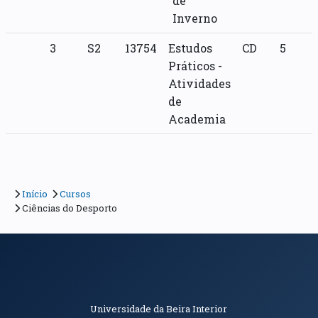
de
Inverno
3
S2
13754
Estudos
CD
5
Práticos -
Atividades
de
Academia
Início
Cursos
Ciências do Desporto
Informações de Contacto
Universidade da Beira Interior