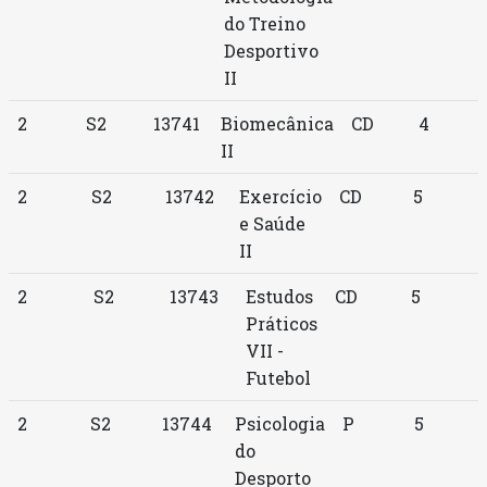
do Treino
Desportivo
II
2
S2
13741
Biomecânica
CD
4
II
2
S2
13742
Exercício
CD
5
e Saúde
II
2
S2
13743
Estudos
CD
5
Práticos
VII -
Futebol
2
S2
13744
Psicologia
P
5
do
Desporto