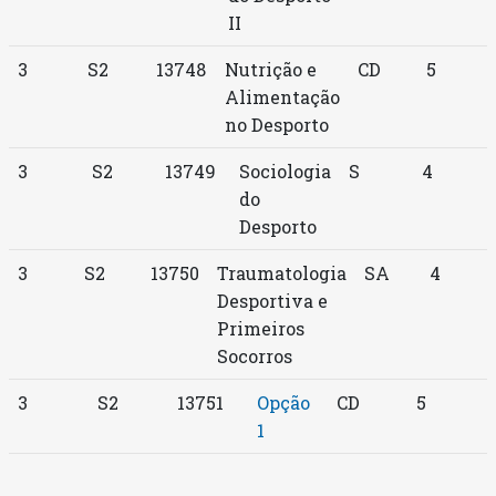
II
3
S2
13748
Nutrição e
CD
5
Alimentação
no Desporto
3
S2
13749
Sociologia
S
4
do
Desporto
3
S2
13750
Traumatologia
SA
4
Desportiva e
Primeiros
Socorros
3
S2
13751
Opção
CD
5
1