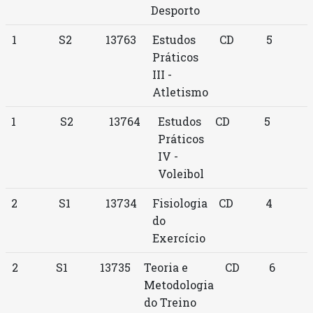
Desporto
1
S2
13763
Estudos
CD
5
Práticos
III -
Atletismo
1
S2
13764
Estudos
CD
5
Práticos
IV -
Voleibol
2
S1
13734
Fisiologia
CD
4
do
Exercício
2
S1
13735
Teoria e
CD
6
Metodologia
do Treino