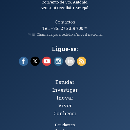
Convento de Sto. António.
6201-001
Covilhã. Portugal.
Contactos
Tel. +351 275 319 700
℡
℡|☏ Chamada para rede fixa/móvel nacional
Ligue-se:
Facebook (abre em nova janela)
X (abre em nova janela)
YouTube (abre em nova janela)
Instagram (abre em nova janela)
LinkedIn (abre em nova ja
RSS (abre em nova ja
Bluesky (abre e
TikTok (a
Tópicos Principais
Estudar
Investigar
Inovar
Viver
Conhecer
Públicos
Estudantes