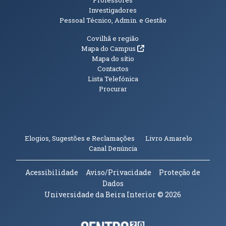
Professores
Investigadores
Pessoal Técnico, Admin. e Gestão
Informações Adicionais
Covilhã e região
(abre em nova janela)
Mapa do Campus
Mapa do sítio
Contactos
Lista Telefónica
Procurar
(abre em n
Elogios, Sugestões e Reclamações
Livro Amarelo
(abre em nova janela)
Canal Denúncia
Acessibilidade
Aviso/Privacidade
Proteção de
Dados
Universidade da Beira Interior
© 2026
(abre em nova janela)