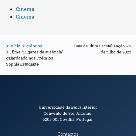
Cinema
Cinema
Início
Prémios
Data da última actualização: 26
Filme “Lugares de ausência”
de julho de 2022
galardoado nos Prémios
Sophia Estudante
Informações de Contacto
Universidade da Beira Interior
Convento de Sto. António.
6201-001
Covilhã. Portugal.
Contactos