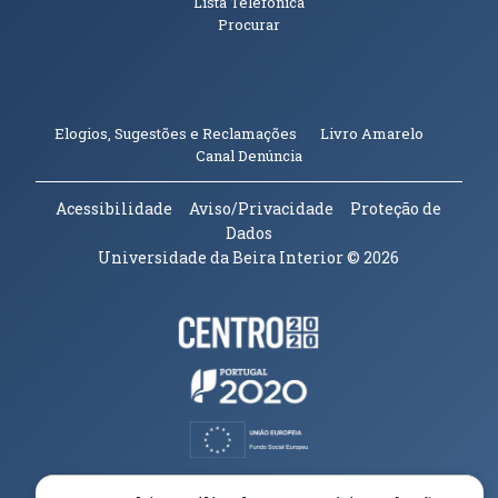
Lista Telefónica
Procurar
(abre em n
Elogios, Sugestões e Reclamações
Livro Amarelo
(abre em nova janela)
Canal Denúncia
Acessibilidade
Aviso/Privacidade
Proteção de
Dados
Universidade da Beira Interior
© 2026
Parceiros e Financiadores
(abre em nova janela)
(abre em nova janela)
(abre em nova janela)
(abre em nova janela)