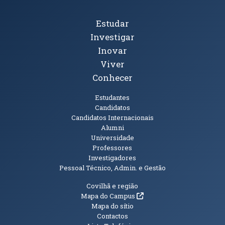
Tópicos Principais
Estudar
Investigar
Inovar
Viver
Conhecer
Públicos
Estudantes
Candidatos
Candidatos Internacionais
Alumni
Universidade
Professores
Investigadores
Pessoal Técnico, Admin. e Gestão
Informações Adicionais
Covilhã e região
(abre em nova janela)
Mapa do Campus
Mapa do sítio
Contactos