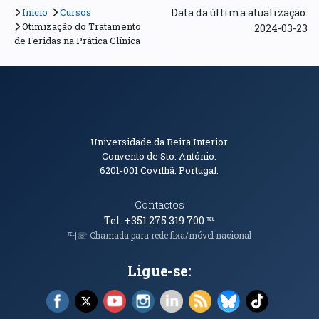
Início
Cursos
Data da última atualização:
Otimização do Tratamento
2024-03-23
de Feridas na Prática Clínica
Informações de Contacto
Universidade da Beira Interior
Convento de Sto. António.
6201-001
Covilhã. Portugal.
Contactos
Tel. +351 275 319 700
℡
℡|☏ Chamada para rede fixa/móvel nacional
Ligue-se:
Facebook (abre em nova janela)
X (abre em nova janela)
YouTube (abre em nova janela)
Instagram (abre em nova janela)
LinkedIn (abre em nova ja
RSS (abre em nova ja
Bluesky (abre e
TikTok (a