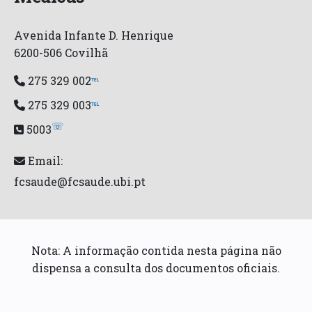
Avenida Infante D. Henrique
6200-506 Covilhã
275 329 002
℡
275 329 003
℡
☏
5003
Email:
fcsaude@fcsaude.ubi.pt
Nota: A informação contida nesta página não
dispensa a consulta dos documentos oficiais.