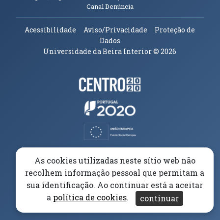
(abre em nova janela)
Canal Denúncia
Acessibilidade
Aviso/Privacidade
Proteção de
Dados
Universidade da Beira Interior
© 2026
Parceiros e Financiadores
(abre em nova janela)
(abre em nova janela)
(abre em nova janela)
(abre em nova janela)
As cookies utilizadas neste sítio web não
recolhem informação pessoal que permitam a
(abre em nova janela)
sua identificação. Ao continuar está a aceitar
a
política de cookies
.
continuar
(abre em nova janela)