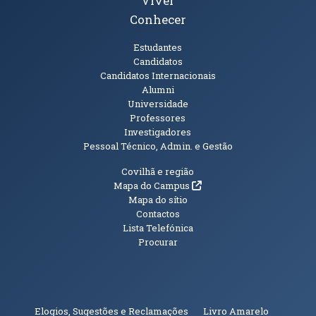
Viver
Conhecer
Públicos
Estudantes
Candidatos
Candidatos Internacionais
Alumni
Universidade
Professores
Investigadores
Pessoal Técnico, Admin. e Gestão
Informações Adicionais
Covilhã e região
(abre em nova janela)
Mapa do Campus
Mapa do sítio
Contactos
Lista Telefónica
Procurar
(abre em n
Elogios, Sugestões e Reclamações
Livro Amarelo