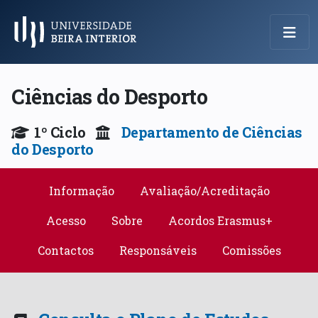
Menu Principal
Ciências do Desporto
1º Ciclo
Departamento de Ciências
do Desporto
Informação
Avaliação/Acreditação
Acesso
Sobre
Acordos Erasmus+
Contactos
Responsáveis
Comissões