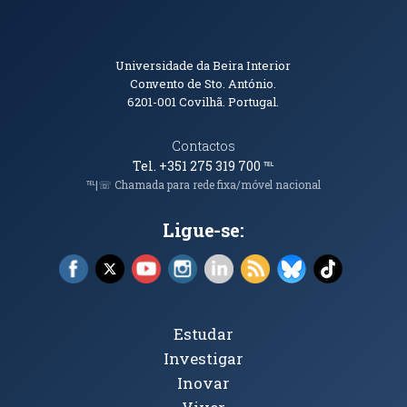
Informações de Contacto
Universidade da Beira Interior
Convento de Sto. António.
6201-001
Covilhã. Portugal.
Contactos
Tel. +351 275 319 700
℡
℡|☏ Chamada para rede fixa/móvel nacional
Ligue-se:
Facebook (abre em nova janela)
X (abre em nova janela)
YouTube (abre em nova janela)
Instagram (abre em nova janela)
LinkedIn (abre em nova ja
RSS (abre em nova ja
Bluesky (abre e
TikTok (a
Tópicos Principais
Estudar
Investigar
Inovar