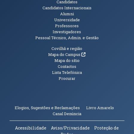
Candidatos
Candidatos Internacionais
Alumni
Universidade
Professores
Investigadores
Pessoal Técnico, Admin. e Gestão
Informações Adicionais
Covilhã e região
(abre em nova janela)
Mapa do Campus
Mapa do sítio
Contactos
Lista Telefónica
Procurar
(abre em n
Elogios, Sugestões e Reclamações
Livro Amarelo
(abre em nova janela)
Canal Denúncia
Acessibilidade
Aviso/Privacidade
Proteção de