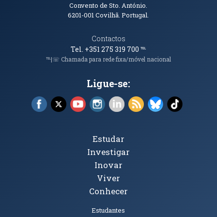
Convento de Sto. António.
6201-001
Covilhã. Portugal.
Contactos
Tel. +351 275 319 700
℡
℡|☏ Chamada para rede fixa/móvel nacional
Ligue-se:
Facebook (abre em nova janela)
X (abre em nova janela)
YouTube (abre em nova janela)
Instagram (abre em nova janela)
LinkedIn (abre em nova ja
RSS (abre em nova ja
Bluesky (abre e
TikTok (a
Tópicos Principais
Estudar
Investigar
Inovar
Viver
Conhecer
Públicos
Estudantes