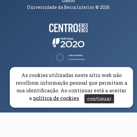
Dados
Universidade da Beira Interior
© 2026
Parceiros e Financiadores
(abre em nova janela)
(abre em nova janela)
(abre em nova janela)
(abre em nova janela)
As cookies utilizadas neste sítio web não
recolhem informação pessoal que permitam a
(abre em nova janela)
sua identificação. Ao continuar está a aceitar
a
política de cookies
.
continuar
(abre em nova janela)