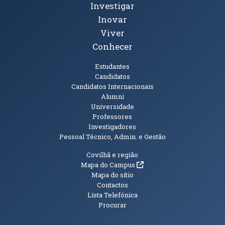
Investigar
Inovar
Viver
Conhecer
Públicos
Estudantes
Candidatos
Candidatos Internacionais
Alumni
Universidade
Professores
Investigadores
Pessoal Técnico, Admin. e Gestão
Informações Adicionais
Covilhã e região
(abre em nova janela)
Mapa do Campus
Mapa do sítio
Contactos
Lista Telefónica
Procurar