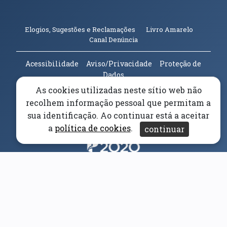
(abre em n
Elogios, Sugestões e Reclamações
Livro Amarelo
(abre em nova janela)
Canal Denúncia
Acessibilidade
Aviso/Privacidade
Proteção de
Dados
Universidade da Beira Interior
© 2026
As cookies utilizadas neste sítio web não
recolhem informação pessoal que permitam a
Parceiros e Financiadores
sua identificação. Ao continuar está a aceitar
(abre em nova janela)
a
política de cookies
.
continuar
(abre em nova janela)
(abre em nova janela)
(abre em nova janela)
(abre em nova janela)