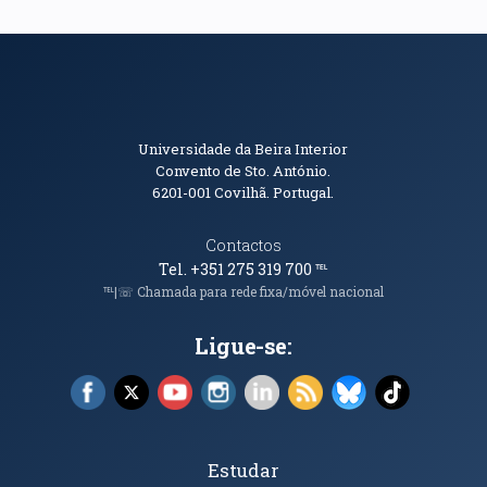
Informações de Contacto
Universidade da Beira Interior
Convento de Sto. António.
6201-001
Covilhã. Portugal.
Contactos
Tel. +351 275 319 700
℡
℡|☏ Chamada para rede fixa/móvel nacional
Ligue-se:
Facebook (abre em nova janela)
X (abre em nova janela)
YouTube (abre em nova janela)
Instagram (abre em nova janela)
LinkedIn (abre em nova ja
RSS (abre em nova ja
Bluesky (abre e
TikTok (a
Tópicos Principais
Estudar