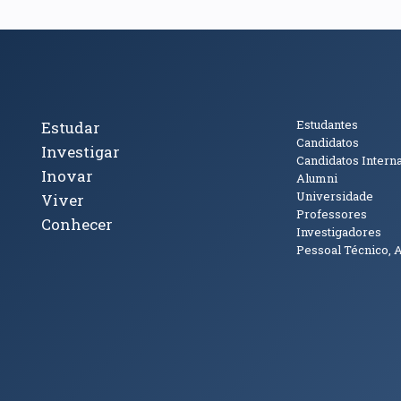
cto
Tópicos Principais
Público
Estudantes
Estudar
Candidatos
Investigar
Candidatos Intern
Inovar
Alumni
Universidade
Viver
Professores
Conhecer
Investigadores
Pessoal Técnico, 
janela)
ova janela)
ova janela)
(abre em nova janela)
Tok (abre em nova janela)