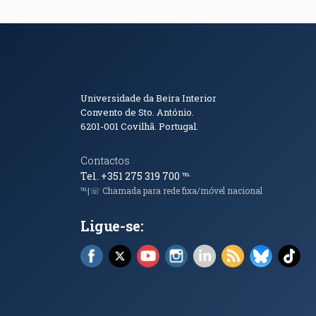
Informações de Conta
Universidade da Beira Interior
Convento de Sto. António.
6201-001
Covilhã. Portugal.
Contactos
Tel. +351 275 319 700
℡
℡|☏ Chamada para rede fixa/móvel nacional
Ligue-se:
Facebook (abre em nova janela)
X (abre em nova janela)
YouTube (abre em nova janela)
Instagram (abre em nova 
LinkedIn (abre em n
RSS (abre em n
Bluesky 
Tik