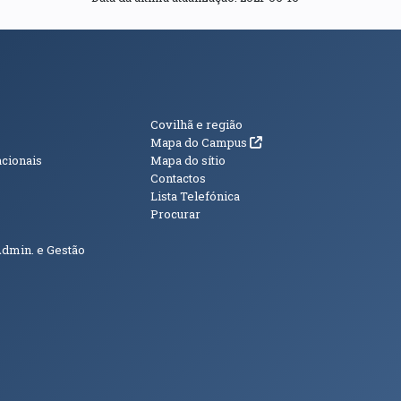
s
Informações Adici
Covilhã e região
(abre em nova janela)
Mapa do Campus
acionais
Mapa do sítio
Contactos
Lista Telefónica
Procurar
Admin. e Gestão