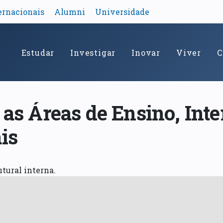
ernacionais
Alumni
Universidade
Estudar
Investigar
Inovar
Viver
C
 as Áreas de Ensino, Int
is
utural interna.