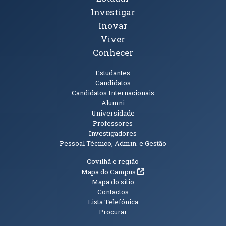
Investigar
Inovar
Viver
Conhecer
Públicos
Estudantes
Candidatos
Candidatos Internacionais
Alumni
Universidade
Professores
Investigadores
Pessoal Técnico, Admin. e Gestão
Informações Adicionais
Covilhã e região
(abre em nova janela)
Mapa do Campus
Mapa do sítio
Contactos
Lista Telefónica
Procurar