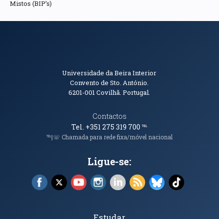
Mistos (BIP’s)
Informações de Contacto
Universidade da Beira Interior
Convento de Sto. António.
6201-001
Covilhã. Portugal.
Contactos
Tel. +351 275 319 700
℡
℡|☏ Chamada para rede fixa/móvel nacional
Ligue-se:
Facebook (abre em nova janela)
X (abre em nova janela)
YouTube (abre em nova janela)
Instagram (abre em nova janela)
LinkedIn (abre em nova ja
RSS (abre em nova ja
Bluesky (abre e
TikTok (a
Tópicos Principais
Estudar