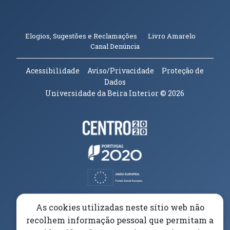
(abre em n
Elogios, Sugestões e Reclamações
Livro Amarelo
(abre em nova janela)
Canal Denúncia
Acessibilidade
Aviso/Privacidade
Proteção de
Dados
Universidade da Beira Interior
© 2026
Parceiros e Financiadores
(abre em nova janela)
(abre em nova janela)
(abre em nova janela)
(abre em nova janela)
As cookies utilizadas neste sítio web não
recolhem informação pessoal que permitam a
(abre em nova janela)