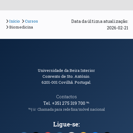
Início
Cursos
Data da última atualização:
Biomedicina
2026-02-21
Informações de Contacto
Universidade da Beira Interior
Convento de Sto. António.
6201-001
Covilhã. Portugal.
Contactos
Tel. +351 275 319 700
℡
℡|☏ Chamada para rede fixa/móvel nacional
Ligue-se: