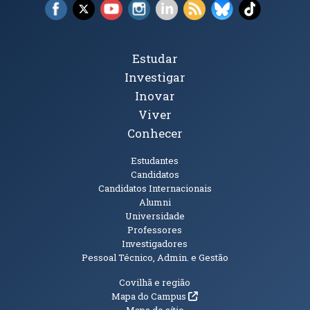
Facebook (abre em nova janela)
X (abre em nova janela)
YouTube (abre em nova janela)
Instagram (abre em nova janela)
LinkedIn (abre em nova ja
RSS (abre em nova ja
Bluesky (abre e
TikTok (a
Tópicos Principais
Estudar
Investigar
Inovar
Viver
Conhecer
Públicos
Estudantes
Candidatos
Candidatos Internacionais
Alumni
Universidade
Professores
Investigadores
Pessoal Técnico, Admin. e Gestão
Informações Adicionais
Covilhã e região
(abre em nova janela)
Mapa do Campus