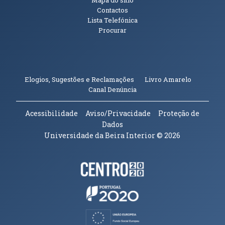
Mapa do sítio
Contactos
Lista Telefónica
Procurar
(abre em n
Elogios, Sugestões e Reclamações
Livro Amarelo
(abre em nova janela)
Canal Denúncia
Acessibilidade
Aviso/Privacidade
Proteção de
Dados
Universidade da Beira Interior
© 2026
Parceiros e Financiadores
(abre em nova janela)
(abre em nova janela)
(abre em nova janela)