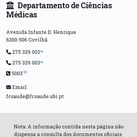
Departamento de Ciências
Médicas
Avenida Infante D. Henrique
6200-506 Covilhã
275 329 002
℡
275 329 003
℡
☏
5003
Email:
fcsaude@fcsaude.ubi.pt
Nota: A informação contida nesta página não
dispensa a consulta dos documentos oficiais.