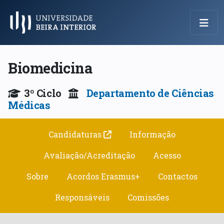
Menu Principal
Biomedicina
3º Ciclo
Departamento de Ciências
Médicas
Candidaturas
Informação
Avaliação/Acreditação
Acesso
Sobre
Acordos Erasmus+
Contactos
Responsáveis
Comissões