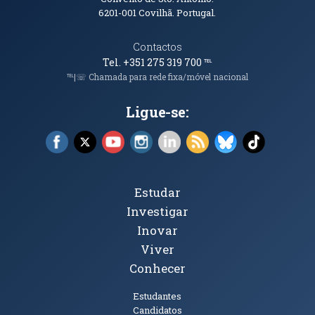
6201-001
Covilhã. Portugal.
Contactos
Tel. +351 275 319 700
℡
℡|☏ Chamada para rede fixa/móvel nacional
Ligue-se:
Facebook (abre em nova janela)
X (abre em nova janela)
YouTube (abre em nova janela)
Instagram (abre em nova janela)
LinkedIn (abre em nova ja
RSS (abre em nova ja
Bluesky (abre e
TikTok (a
Tópicos Principais
Estudar
Investigar
Inovar
Viver
Conhecer
Públicos
Estudantes
Candidatos