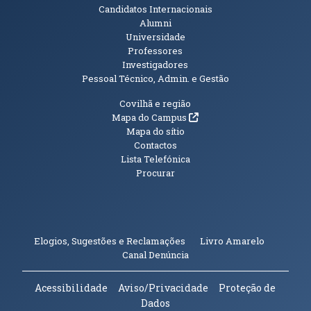
Candidatos Internacionais
Alumni
Universidade
Professores
Investigadores
Pessoal Técnico, Admin. e Gestão
Informações Adicionais
Covilhã e região
(abre em nova janela)
Mapa do Campus
Mapa do sítio
Contactos
Lista Telefónica
Procurar
(abre em n
Elogios, Sugestões e Reclamações
Livro Amarelo
(abre em nova janela)
Canal Denúncia
Acessibilidade
Aviso/Privacidade
Proteção de
Dados