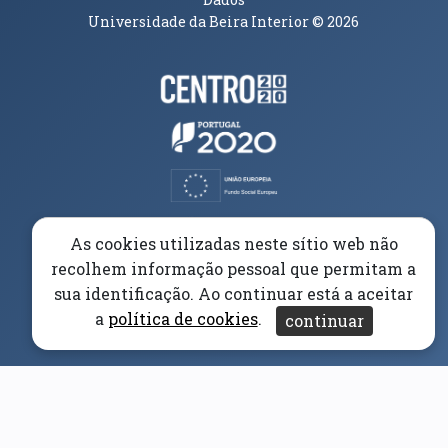
Universidade da Beira Interior
© 2026
Parceiros e Financiadores
(abre em nova janela)
(abre em nova janela)
(abre em nova janela)
(abre em nova janela)
As cookies utilizadas neste sítio web não
recolhem informação pessoal que permitam a
(abre em nova janela)
sua identificação. Ao continuar está a aceitar
a
política de cookies
.
continuar
(abre em nova janela)