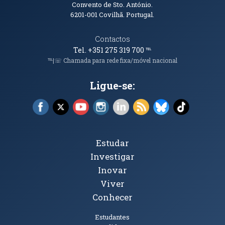
Convento de Sto. António.
6201-001
Covilhã. Portugal.
Contactos
Tel. +351 275 319 700
℡
℡|☏ Chamada para rede fixa/móvel nacional
Ligue-se:
Facebook (abre em nova janela)
X (abre em nova janela)
YouTube (abre em nova janela)
Instagram (abre em nova janela)
LinkedIn (abre em nova ja
RSS (abre em nova ja
Bluesky (abre e
TikTok (a
Tópicos Principais
Estudar
Investigar
Inovar
Viver
Conhecer
Públicos
Estudantes