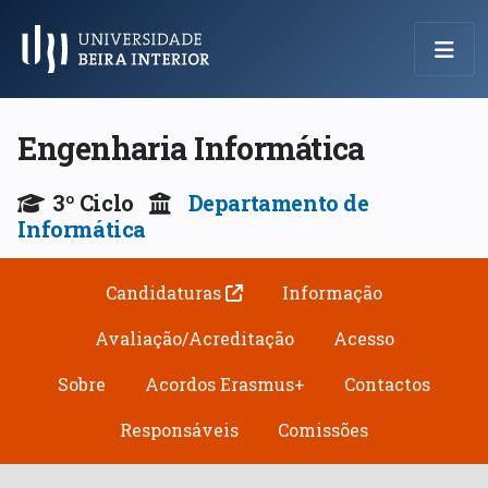
Menu Principal
Engenharia Informática
3º Ciclo
Departamento de
Informática
Candidaturas
Informação
Avaliação/Acreditação
Acesso
Sobre
Acordos Erasmus+
Contactos
Responsáveis
Comissões