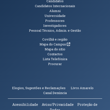
Candidatos
Candidatos Internacionais
Alumni
Universidade
Professores
Investigadores
Pessoal Técnico, Admin. e Gestão
Informações Adicionais
Covilhã e região
(abre em nova janela)
Mapa do Campus
Mapa do sítio
Contactos
Lista Telefónica
Procurar
(abre em n
Elogios, Sugestões e Reclamações
Livro Amarelo
(abre em nova janela)
Canal Denúncia
Acessibilidade
Aviso/Privacidade
Proteção de
Dados