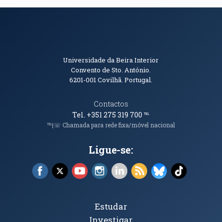
Informações de Contacto
Universidade da Beira Interior
Convento de Sto. António.
6201-001
Covilhã. Portugal.
Contactos
Tel. +351 275 319 700
℡
℡|☏ Chamada para rede fixa/móvel nacional
Ligue-se:
Facebook (abre em nova janela)
X (abre em nova janela)
YouTube (abre em nova janela)
Instagram (abre em nova janela)
LinkedIn (abre em nova ja
RSS (abre em nova ja
Bluesky (abre e
TikTok (a
Tópicos Principais
Estudar
Investigar