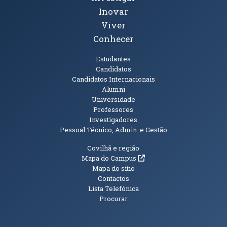
Inovar
Viver
Conhecer
Públicos
Estudantes
Candidatos
Candidatos Internacionais
Alumni
Universidade
Professores
Investigadores
Pessoal Técnico, Admin. e Gestão
Informações Adicionais
Covilhã e região
(abre em nova janela)
Mapa do Campus
Mapa do sítio
Contactos
Lista Telefónica
Procurar