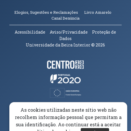
(abre em n
Elogios, Sugestões e Reclamações
Livro Amarelo
(abre em nova janela)
Canal Denúncia
Acessibilidade
Aviso/Privacidade
Proteção de
Dados
Universidade da Beira Interior
© 2026
Parceiros e Financiadores
(abre em nova janela)
(abre em nova janela)
(abre em nova janela)
(abre em nova janela)
As cookies utilizadas neste sítio web não
recolhem informação pessoal que permitam a
(abre em nova janela)
sua identificação. Ao continuar está a aceitar