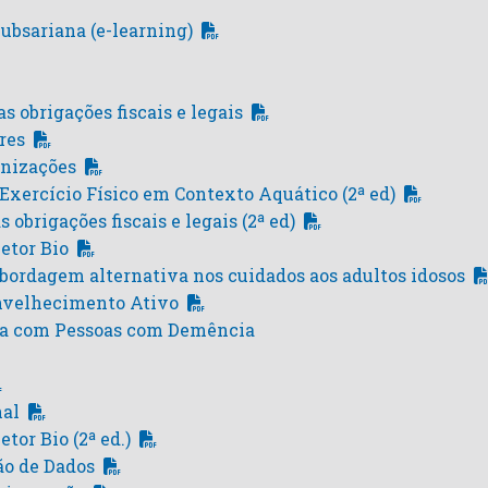
ubsariana (e-learning)
s obrigações fiscais e legais
res
anizações
xercício Físico em Contexto Aquático (2ª ed)
 obrigações fiscais e legais (2ª ed)
etor Bio
bordagem alternativa nos cuidados aos adultos idosos
nvelhecimento Ativo
ica com Pessoas com Demência
nal
or Bio (2ª ed.)
ão de Dados