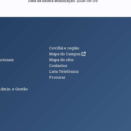
Data da última atualização:
2026-06-09
s
Informações Adici
Covilhã e região
(abre em nova janela)
Mapa do Campus
acionais
Mapa do sítio
Contactos
Lista Telefónica
Procurar
Admin. e Gestão