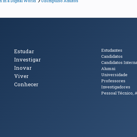
in a Digital World
UBImpulso Adultos
cto
Tópicos Principais
Público
Estudantes
Estudar
Candidatos
Investigar
Candidatos Intern
Inovar
Alumni
Universidade
Viver
Professores
Conhecer
Investigadores
Pessoal Técnico, 
janela)
ova janela)
ova janela)
(abre em nova janela)
Tok (abre em nova janela)