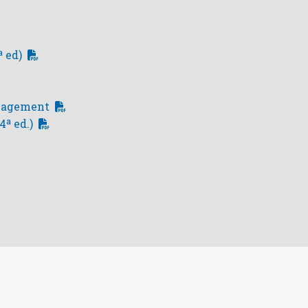
 ed)
anagement
ª ed.)