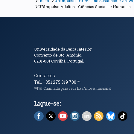
Início
UBImpulso - Green and Sustainable Growth 
UBImpulso Adultos - Ciências Sociais e Humanas
Informações de Conta
Universidade da Beira Interior
Convento de Sto. António.
6201-001
Covilhã. Portugal.
Contactos
Tel. +351 275 319 700
℡
℡|☏ Chamada para rede fixa/móvel nacional
Ligue-se:
Facebook (abre em nova janela)
X (abre em nova janela)
YouTube (abre em nova janela)
Instagram (abre em nova 
LinkedIn (abre em n
RSS (abre em n
Bluesky 
Tik