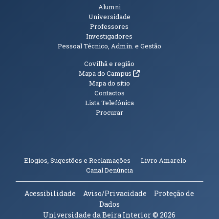
Alumni
Universidade
Professores
Investigadores
Pessoal Técnico, Admin. e Gestão
Informações Adicionais
Covilhã e região
(abre em nova janela)
Mapa do Campus
Mapa do sítio
Contactos
Lista Telefónica
Procurar
(abre em n
Elogios, Sugestões e Reclamações
Livro Amarelo
(abre em nova janela)
Canal Denúncia
Acessibilidade
Aviso/Privacidade
Proteção de
Dados
Universidade da Beira Interior
© 2026