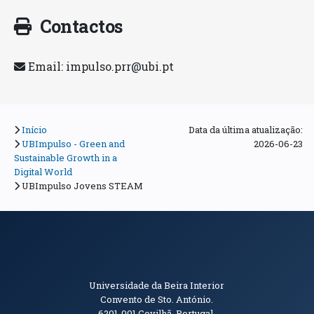
Contactos
Email:
impulso.prr@ubi.pt
Início
Data da última atualização:
UBImpulso - Green and
2026-06-23
Sustainable Growth in a
Digital World
UBImpulso Jovens STEAM
Informações de Contacto
Universidade da Beira Interior
Convento de Sto. António.
6201-001
Covilhã. Portugal.