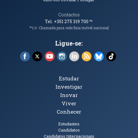
Contactos
Tel. +351 275 319 700
℡
℡|☏ Chamada para rede fixa/móvel nacional
Ligue-se:
Facebook (abre em nova janela)
X (abre em nova janela)
YouTube (abre em nova janela)
Instagram (abre em nova janela)
LinkedIn (abre em nova ja
RSS (abre em nova ja
Bluesky (abre e
TikTok (a
Tópicos Principais
Estudar
Investigar
Inovar
Viver
Conhecer
Públicos
Estudantes
Candidatos
Candidatos Internacionais