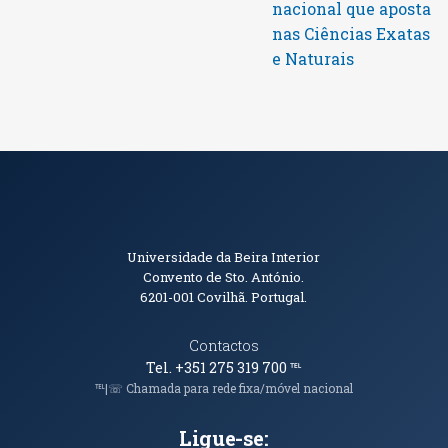
nacional que aposta
nas Ciências Exatas
e Naturais
Informações de Contacto
Universidade da Beira Interior
Convento de Sto. António.
6201-001
Covilhã. Portugal.
Contactos
Tel. +351 275 319 700
℡
℡|☏ Chamada para rede fixa/móvel nacional
Ligue-se: