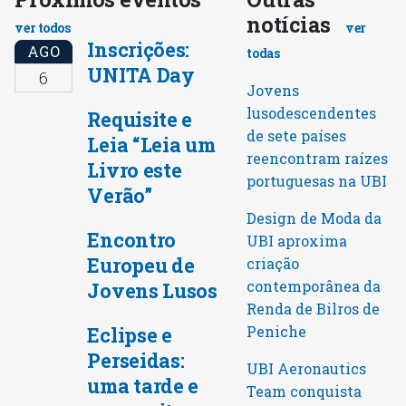
notícias
ver todos
ver
Inscrições:
AGO
todas
UNITA Day
6
Jovens
lusodescendentes
Requisite e
de sete países
Leia “Leia um
reencontram raízes
Livro este
portuguesas na UBI
Verão”
Design de Moda da
Encontro
UBI aproxima
Europeu de
criação
contemporânea da
Jovens Lusos
Renda de Bilros de
Peniche
Eclipse e
Perseidas:
UBI Aeronautics
uma tarde e
Team conquista