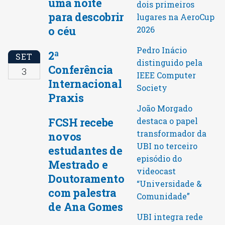
uma noite
dois primeiros
para descobrir
lugares na AeroCup
o céu
2026
Pedro Inácio
2ª
SET
distinguido pela
Conferência
3
IEEE Computer
Internacional
Society
Praxis
João Morgado
FCSH recebe
destaca o papel
transformador da
novos
UBI no terceiro
estudantes de
episódio do
Mestrado e
videocast
Doutoramento
“Universidade &
com palestra
Comunidade”
de Ana Gomes
UBI integra rede