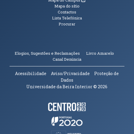
Mapa do sítio
Contactos
Lista Telefónica
Procurar
(abre em n
Elogios, Sugestões e Reclamações
Livro Amarelo
(abre em nova janela)
Canal Denúncia
Acessibilidade
Aviso/Privacidade
Proteção de
Dados
Universidade da Beira Interior
© 2026
Parceiros e Financiadores
(abre em nova janela)
(abre em nova janela)
(abre em nova janela)