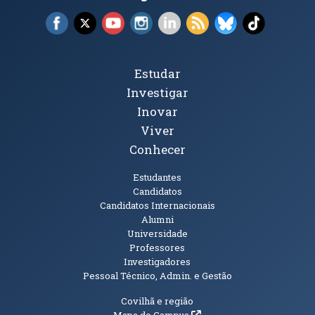
Facebook (abre em nova janela)
X (abre em nova janela)
YouTube (abre em nova janela)
Instagram (abre em nova janela)
LinkedIn (abre em nova ja
RSS (abre em nova ja
Bluesky (abre e
TikTok (a
Tópicos Principais
Estudar
Investigar
Inovar
Viver
Conhecer
Públicos
Estudantes
Candidatos
Candidatos Internacionais
Alumni
Universidade
Professores
Investigadores
Pessoal Técnico, Admin. e Gestão
Informações Adicionais
Covilhã e região
(abre em nova janela)
Mapa do Campus