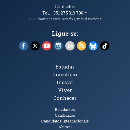
Contactos
Tel. +351 275 319 700
℡
℡|☏ Chamada para rede fixa/móvel nacional
Ligue-se:
Facebook (abre em nova janela)
X (abre em nova janela)
YouTube (abre em nova janela)
Instagram (abre em nova janela)
LinkedIn (abre em nova ja
RSS (abre em nova ja
Bluesky (abre e
TikTok (a
Tópicos Principais
Estudar
Investigar
Inovar
Viver
Conhecer
Públicos
Estudantes
Candidatos
Candidatos Internacionais
Alumni