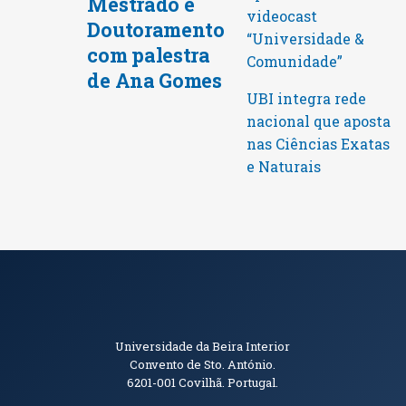
Mestrado e
videocast
Doutoramento
“Universidade &
com palestra
Comunidade”
de Ana Gomes
UBI integra rede
nacional que aposta
nas Ciências Exatas
e Naturais
Informações de Contacto
Universidade da Beira Interior
Convento de Sto. António.
6201-001
Covilhã. Portugal.