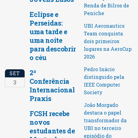
Renda de Bilros de
Peniche
Eclipse e
Perseidas:
UBI Aeronautics
uma tarde e
Team conquista
uma noite
dois primeiros
para descobrir
lugares na AeroCup
o céu
2026
Pedro Inácio
2ª
SET
distinguido pela
Conferência
3
IEEE Computer
Internacional
Society
Praxis
João Morgado
FCSH recebe
destaca o papel
transformador da
novos
UBI no terceiro
estudantes de
episódio do