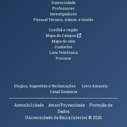
Universidade
Professores
Investigadores
Pessoal Técnico, Admin. e Gestão
Informações Adicionais
Covilhã e região
(abre em nova janela)
Mapa do Campus
Mapa do sítio
Contactos
Lista Telefónica
Procurar
(abre em n
Elogios, Sugestões e Reclamações
Livro Amarelo
(abre em nova janela)
Canal Denúncia
Acessibilidade
Aviso/Privacidade
Proteção de
Dados
Universidade da Beira Interior
© 2026