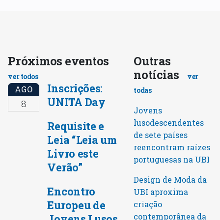
Próximos eventos
Outras
notícias
ver todos
ver
Inscrições:
AGO
todas
UNITA Day
8
Jovens
lusodescendentes
Requisite e
de sete países
Leia “Leia um
reencontram raízes
Livro este
portuguesas na UBI
Verão”
Design de Moda da
Encontro
UBI aproxima
Europeu de
criação
contemporânea da
Jovens Lusos