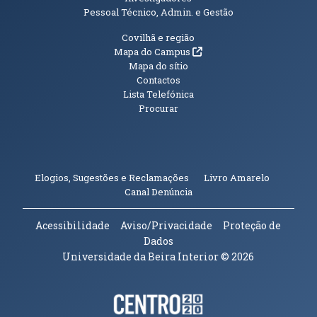
Pessoal Técnico, Admin. e Gestão
Informações Adicionais
Covilhã e região
(abre em nova janela)
Mapa do Campus
Mapa do sítio
Contactos
Lista Telefónica
Procurar
(abre em n
Elogios, Sugestões e Reclamações
Livro Amarelo
(abre em nova janela)
Canal Denúncia
Acessibilidade
Aviso/Privacidade
Proteção de
Dados
Universidade da Beira Interior
© 2026
Parceiros e Financiadores
(abre em nova janela)