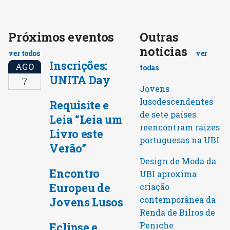
Próximos eventos
Outras
notícias
ver todos
ver
Inscrições:
AGO
todas
UNITA Day
7
Jovens
lusodescendentes
Requisite e
de sete países
Leia “Leia um
reencontram raízes
Livro este
portuguesas na UBI
Verão”
Design de Moda da
Encontro
UBI aproxima
Europeu de
criação
contemporânea da
Jovens Lusos
Renda de Bilros de
Peniche
Eclipse e