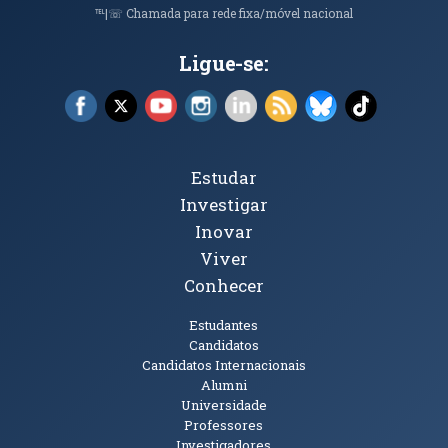
℡|☏ Chamada para rede fixa/móvel nacional
Ligue-se:
Facebook (abre em nova janela)
X (abre em nova janela)
YouTube (abre em nova janela)
Instagram (abre em nova janela)
LinkedIn (abre em nova ja
RSS (abre em nova ja
Bluesky (abre e
TikTok (a
Tópicos Principais
Estudar
Investigar
Inovar
Viver
Conhecer
Públicos
Estudantes
Candidatos
Candidatos Internacionais
Alumni
Universidade
Professores
Investigadores