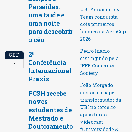
Perseidas:
UBI Aeronautics
uma tarde e
Team conquista
uma noite
dois primeiros
para descobrir
lugares na AeroCup
o céu
2026
Pedro Inácio
2ª
SET
distinguido pela
Conferência
3
IEEE Computer
Internacional
Society
Praxis
João Morgado
FCSH recebe
destaca o papel
transformador da
novos
UBI no terceiro
estudantes de
episódio do
Mestrado e
videocast
Doutoramento
“Universidade &