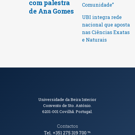
com palestra
Comunidade”
de Ana Gomes
UBI integra rede
nacional que aposta
nas Ciências Exatas
e Naturais
Informações de Contacto
Universidade da Beira Interior
Convento de Sto. António.
6201-001
Covilhã. Portugal.
Contactos
Tel. +351 275 319 700
℡