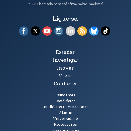
℡|☏ Chamada para rede fixa/móvel nacional
Ligue-se:
Facebook (abre em nova janela)
X (abre em nova janela)
YouTube (abre em nova janela)
Instagram (abre em nova janela)
LinkedIn (abre em nova ja
RSS (abre em nova ja
Bluesky (abre e
TikTok (a
Tópicos Principais
Estudar
Investigar
Inovar
Viver
Conhecer
Públicos
Estudantes
Candidatos
Candidatos Internacionais
Alumni
Universidade
Professores
Investigadores