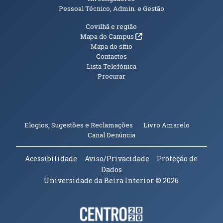
Pessoal Técnico, Admin. e Gestão
Informações Adicionais
Covilhã e região
(abre em nova janela)
Mapa do Campus
Mapa do sítio
Contactos
Lista Telefónica
Procurar
(abre em n
Elogios, Sugestões e Reclamações
Livro Amarelo
(abre em nova janela)
Canal Denúncia
Acessibilidade
Aviso/Privacidade
Proteção de
Dados
Universidade da Beira Interior
© 2026
Parceiros e Financiadores
(abre em nova janela)