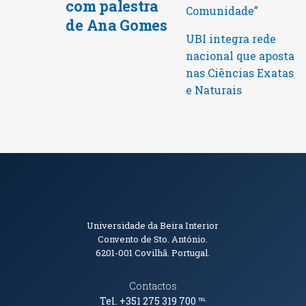
com palestra
Comunidade”
de Ana Gomes
UBI integra rede
nacional que aposta
nas Ciências Exatas
e Naturais
Informações de Contacto
Universidade da Beira Interior
Convento de Sto. António.
6201-001
Covilhã. Portugal.
Contactos
Tel. +351 275 319 700
℡