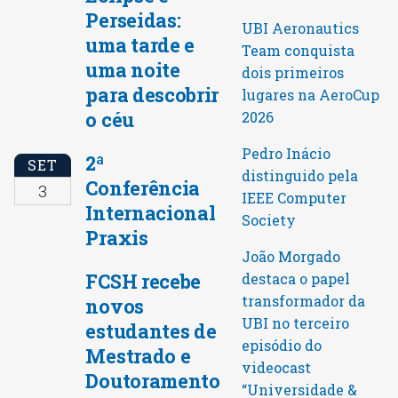
Perseidas:
UBI Aeronautics
uma tarde e
Team conquista
uma noite
dois primeiros
para descobrir
lugares na AeroCup
o céu
2026
Pedro Inácio
2ª
SET
distinguido pela
Conferência
3
IEEE Computer
Internacional
Society
Praxis
João Morgado
FCSH recebe
destaca o papel
transformador da
novos
UBI no terceiro
estudantes de
episódio do
Mestrado e
videocast
Doutoramento
“Universidade &