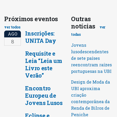
Próximos eventos
Outras
notícias
ver todos
ver
Inscrições:
AGO
todas
UNITA Day
8
Jovens
lusodescendentes
Requisite e
de sete países
Leia “Leia um
reencontram raízes
Livro este
portuguesas na UBI
Verão”
Design de Moda da
Encontro
UBI aproxima
Europeu de
criação
contemporânea da
Jovens Lusos
Renda de Bilros de
Peniche
Eclipse e