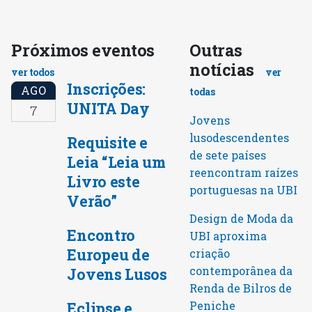
Próximos eventos
Outras
notícias
ver todos
ver
Inscrições:
AGO
todas
UNITA Day
7
Jovens
lusodescendentes
Requisite e
de sete países
Leia “Leia um
reencontram raízes
Livro este
portuguesas na UBI
Verão”
Design de Moda da
Encontro
UBI aproxima
Europeu de
criação
contemporânea da
Jovens Lusos
Renda de Bilros de
Peniche
Eclipse e