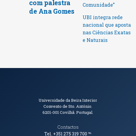
com palestra
Comunidade”
de Ana Gomes
UBI integra rede
nacional que aposta
nas Ciências Exatas
e Naturais
Informações de Contacto
Universidade da Beira Interior
Convento de Sto. António.
6201-001
Covilhã. Portugal.
Contactos
Tel. +351 275 319 700
℡