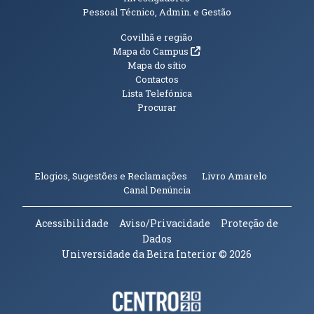
Pessoal Técnico, Admin. e Gestão
Informações Adicionais
Covilhã e região
(abre em nova janela)
Mapa do Campus
Mapa do sítio
Contactos
Lista Telefónica
Procurar
(abre em n
Elogios, Sugestões e Reclamações
Livro Amarelo
(abre em nova janela)
Canal Denúncia
Acessibilidade
Aviso/Privacidade
Proteção de
Dados
Universidade da Beira Interior
© 2026
Parceiros e Financiadores
(abre em nova janela)