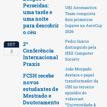
Perseidas:
UBI Aeronautics
uma tarde e
Team conquista
uma noite
dois primeiros
para descobrir
lugares na AeroCup
o céu
2026
Pedro Inácio
2ª
SET
distinguido pela
Conferência
3
IEEE Computer
Internacional
Society
Praxis
João Morgado
FCSH recebe
destaca o papel
transformador da
novos
UBI no terceiro
estudantes de
episódio do
Mestrado e
videocast
Doutoramento
“Universidade &