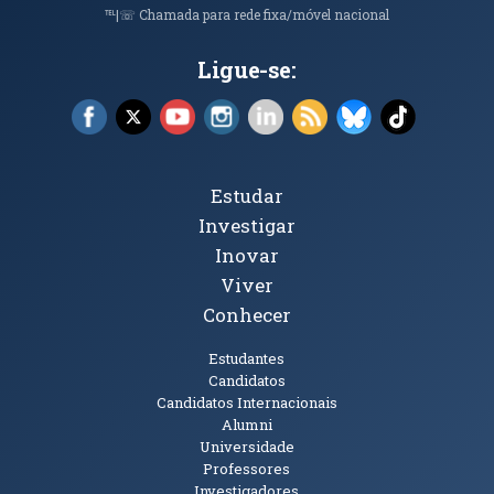
℡|☏ Chamada para rede fixa/móvel nacional
Ligue-se:
Facebook (abre em nova janela)
X (abre em nova janela)
YouTube (abre em nova janela)
Instagram (abre em nova janela)
LinkedIn (abre em nova ja
RSS (abre em nova ja
Bluesky (abre e
TikTok (a
Tópicos Principais
Estudar
Investigar
Inovar
Viver
Conhecer
Públicos
Estudantes
Candidatos
Candidatos Internacionais
Alumni
Universidade
Professores
Investigadores