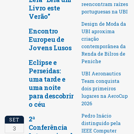
reencontram raízes
Livro este
portuguesas na UBI
Verão”
Design de Moda da
Encontro
UBI aproxima
Europeu de
criação
contemporânea da
Jovens Lusos
Renda de Bilros de
Peniche
Eclipse e
Perseidas:
UBI Aeronautics
uma tarde e
Team conquista
uma noite
dois primeiros
para descobrir
lugares na AeroCup
o céu
2026
Pedro Inácio
2ª
SET
distinguido pela
Conferência
3
IEEE Computer