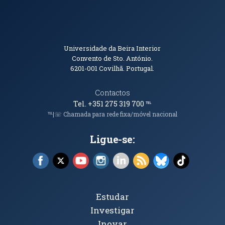
Informações de Contacto
Universidade da Beira Interior
Convento de Sto. António.
6201-001
Covilhã. Portugal.
Contactos
Tel. +351 275 319 700
℡
℡|☏ Chamada para rede fixa/móvel nacional
Ligue-se:
Facebook (abre em nova janela)
X (abre em nova janela)
YouTube (abre em nova janela)
Instagram (abre em nova janela)
LinkedIn (abre em nova ja
RSS (abre em nova ja
Bluesky (abre e
TikTok (a
Tópicos Principais
Estudar
Investigar
Inovar