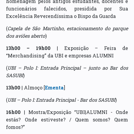
homenagem pelos antigos estudantes, docentes e
funcionários falecidos, presidida por Sua
Excelência Reverendíssima o Bispo da Guarda
(
Capela de São Martinho, estacionamento do parque
dos aviões aberto
)
13h00 – 19h00
| Exposição – Feira de
“Merchandising” da UBI e empresas ALUMNI
(
UBI – Polo I: Entrada Principal – junto ao Bar dos
SASUBI
)
13h00
| Almoço [
Ementa
]
(
UBI – Polo I: Entrada Principal - Bar dos SASUBI
)
16h00
| Mostra/Exposição “UBI|ALUMNI - Onde
estás? Onde estiveste? / Quem somos? Quem
fomos?”