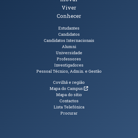
Viver
Conhecer
Públicos
Estudantes
Candidatos
Candidatos Internacionais
Alumni
Universidade
Professores
Investigadores
Pessoal Técnico, Admin. e Gestão
Informações Adicionais
Covilhã e região
(abre em nova janela)
Mapa do Campus
Mapa do sítio
Contactos
Lista Telefónica
Procurar