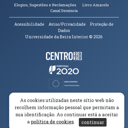
(abre em n
Elogios, Sugestões e Reclamações
Livro Amarelo
(abre em nova janela)
Canal Denúncia
Acessibilidade
Aviso/Privacidade
Proteção de
Dados
Universidade da Beira Interior
© 2026
Parceiros e Financiadores
(abre em nova janela)
(abre em nova janela)
(abre em nova janela)
(abre em nova janela)
As cookies utilizadas neste sítio web não
recolhem informação pessoal que permitam a
(abre em nova janela)
sua identificação. Ao continuar está a aceitar
a
política de cookies
.
continuar
(abre em nova janela)