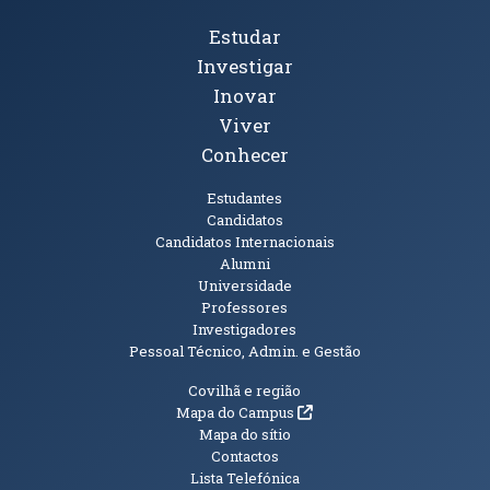
Tópicos Principais
Estudar
Investigar
Inovar
Viver
Conhecer
Públicos
Estudantes
Candidatos
Candidatos Internacionais
Alumni
Universidade
Professores
Investigadores
Pessoal Técnico, Admin. e Gestão
Informações Adicionais
Covilhã e região
(abre em nova janela)
Mapa do Campus
Mapa do sítio
Contactos
Lista Telefónica