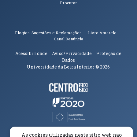
Procurar
(abre em n
Elogios, Sugestões e Reclamações
Livro Amarelo
(abre em nova janela)
Canal Denúncia
Acessibilidade
Aviso/Privacidade
Proteção de
Dados
Universidade da Beira Interior
© 2026
Parceiros e Financiadores
(abre em nova janela)
(abre em nova janela)
(abre em nova janela)
(abre em nova janela)
As cookies utilizadas neste sítio web não