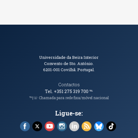
Informações de Contacto
Universidade da Beira Interior
Convento de Sto. António.
6201-001
Covilhã. Portugal.
Contactos
Tel. +351 275 319 700
℡
℡|☏ Chamada para rede fixa/móvel nacional
Ligue-se:
Facebook (abre em nova janela)
X (abre em nova janela)
YouTube (abre em nova janela)
Instagram (abre em nova janela)
LinkedIn (abre em nova ja
RSS (abre em nova ja
Bluesky (abre e
TikTok (a