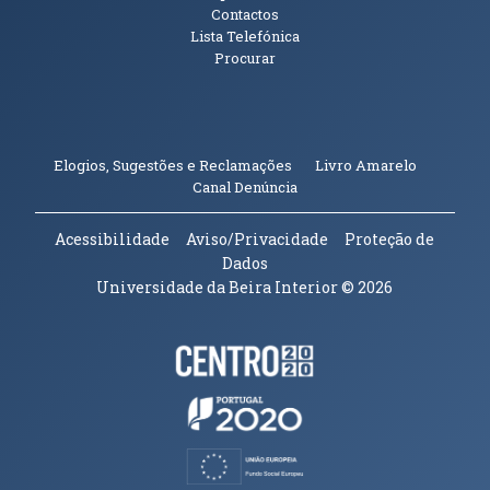
Contactos
Lista Telefónica
Procurar
(abre em n
Elogios, Sugestões e Reclamações
Livro Amarelo
(abre em nova janela)
Canal Denúncia
Acessibilidade
Aviso/Privacidade
Proteção de
Dados
Universidade da Beira Interior
© 2026
Parceiros e Financiadores
(abre em nova janela)
(abre em nova janela)
(abre em nova janela)