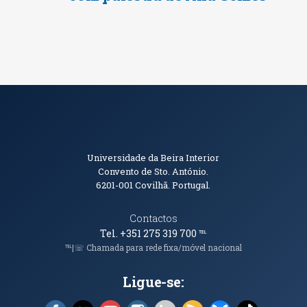
Informações de Contacto
Universidade da Beira Interior
Convento de Sto. António.
6201-001
Covilhã. Portugal.
Contactos
Tel. +351 275 319 700
℡
℡|☏ Chamada para rede fixa/móvel nacional
Ligue-se:
Facebook (abre em nova janela)
X (abre em nova janela)
YouTube (abre em nova janela)
Instagram (abre em nova janela)
LinkedIn (abre em nova ja
RSS (abre em nova ja
Bluesky (abre e
TikTok (a