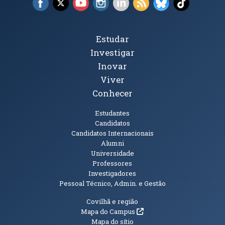
Tópicos Principais
Estudar
Investigar
Inovar
Viver
Conhecer
Públicos
Estudantes
Candidatos
Candidatos Internacionais
Alumni
Universidade
Professores
Investigadores
Pessoal Técnico, Admin. e Gestão
Informações Adicionais
Covilhã e região
(abre em nova janela)
Mapa do Campus
Mapa do sítio