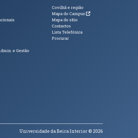
s
Informações Adici
Covilhã e região
(abre em nova janela)
Mapa do Campus
acionais
Mapa do sítio
Contactos
Lista Telefónica
Procurar
Admin. e Gestão
Universidade da Beira Interior
© 2026