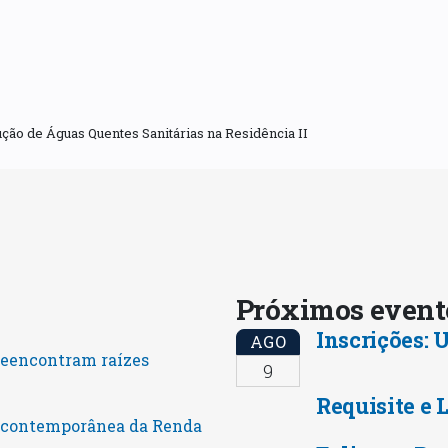
ção de Águas Quentes Sanitárias na Residência II
Próximos even
Inscrições:
AGO
reencontram raízes
9
Requisite e 
o contemporânea da Renda