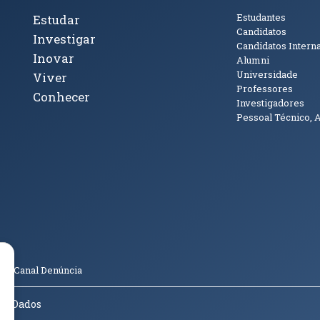
cto
Tópicos Principais
Público
Estudantes
Estudar
Candidatos
Investigar
Candidatos Intern
Inovar
Alumni
Universidade
Viver
Professores
Conhecer
Investigadores
Pessoal Técnico, 
janela)
ova janela)
ova janela)
(abre em nova janela)
Tok (abre em nova janela)
(abre em nova janela)
(abre em nova janela)
o
Canal Denúncia
de Dados