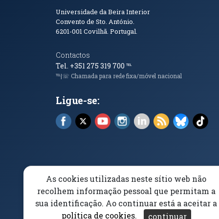
Informações de Conta
Universidade da Beira Interior
Convento de Sto. António.
6201-001
Covilhã. Portugal.
Contactos
Tel. +351 275 319 700
℡
℡|☏ Chamada para rede fixa/móvel nacional
Ligue-se:
Facebook (abre em nova janela)
X (abre em nova janela)
YouTube (abre em nova janela)
Instagram (abre em nova 
LinkedIn (abre em n
RSS (abre em n
Bluesky 
Tik
As cookies utilizadas neste sítio web não
Elogios, Sugestões e Reclamações
Livro Amarel
recolhem informação pessoal que permitam a
sua identificação. Ao continuar está a aceitar a
Acessibilidade
Aviso/Privacidade
Proteção 
política de cookies
.
continuar