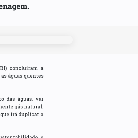
zenagem.
BI) concluíram a
r as águas quentes
o das águas, vai
ente gás natural.
que irá duplicar a
stentabilidade e