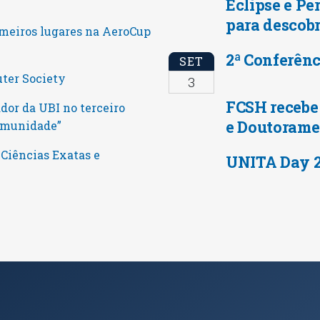
Eclipse e Pe
para descobr
meiros lugares na AeroCup
2ª Conferênc
SET
uter Society
3
FCSH recebe
dor da UBI no terceiro
e Doutorame
Comunidade”
 Ciências Exatas e
UNITA Day 