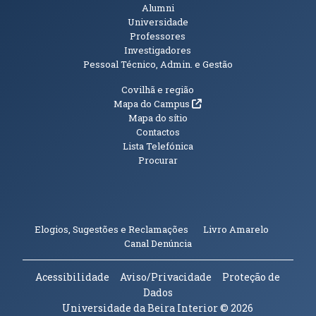
Alumni
Universidade
Professores
Investigadores
Pessoal Técnico, Admin. e Gestão
Informações Adicionais
Covilhã e região
(abre em nova janela)
Mapa do Campus
Mapa do sítio
Contactos
Lista Telefónica
Procurar
(abre em n
Elogios, Sugestões e Reclamações
Livro Amarelo
(abre em nova janela)
Canal Denúncia
Acessibilidade
Aviso/Privacidade
Proteção de
Dados
Universidade da Beira Interior
© 2026