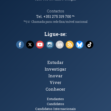
Contactos
Tel. +351 275 319 700
℡
℡|☏ Chamada para rede fixa/móvel nacional
Ligue-se:
Facebook (abre em nova janela)
X (abre em nova janela)
YouTube (abre em nova janela)
Instagram (abre em nova janela)
LinkedIn (abre em nova ja
RSS (abre em nova ja
Bluesky (abre e
TikTok (a
Tópicos Principais
Estudar
Investigar
Inovar
Viver
Conhecer
Públicos
Estudantes
Candidatos
Candidatos Internacionais