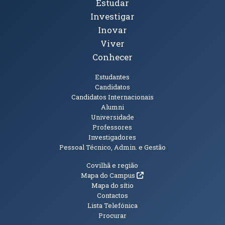
Tópicos Principais
Estudar
Investigar
Inovar
Viver
Conhecer
Públicos
Estudantes
Candidatos
Candidatos Internacionais
Alumni
Universidade
Professores
Investigadores
Pessoal Técnico, Admin. e Gestão
Informações Adicionais
Covilhã e região
(abre em nova janela)
Mapa do Campus
Mapa do sítio
Contactos
Lista Telefónica
Procurar