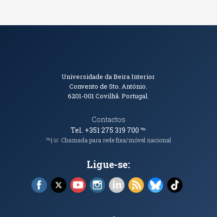
Informações de Contacto
Universidade da Beira Interior
Convento de Sto. António.
6201-001
Covilhã. Portugal.
Contactos
Tel. +351 275 319 700
℡
℡|☏ Chamada para rede fixa/móvel nacional
Ligue-se:
Facebook (abre em nova janela)
X (abre em nova janela)
YouTube (abre em nova janela)
Instagram (abre em nova janela)
LinkedIn (abre em nova ja
RSS (abre em nova ja
Bluesky (abre e
TikTok (a