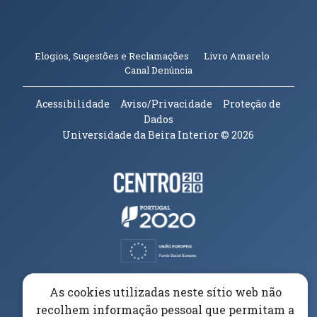
(abre em n
Elogios, Sugestões e Reclamações
Livro Amarelo
(abre em nova janela)
Canal Denúncia
Acessibilidade
Aviso/Privacidade
Proteção de
Dados
Universidade da Beira Interior
© 2026
Parceiros e Financiadores
(abre em nova janela)
(abre em nova janela)
(abre em nova janela)
(abre em nova janela)
As cookies utilizadas neste sítio web não
recolhem informação pessoal que permitam a
(abre em nova janela)