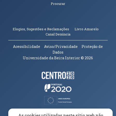
Procurar
(abre em n
Elogios, Sugestões e Reclamações
Livro Amarelo
(abre em nova janela)
Canal Denúncia
Acessibilidade
Aviso/Privacidade
Proteção de
Dados
Universidade da Beira Interior
© 2026
Parceiros e Financiadores
(abre em nova janela)
(abre em nova janela)
(abre em nova janela)
(abre em nova janela)
As cookies utilizadas neste sítio web não