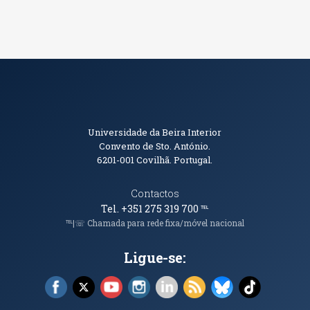
Informações de Contacto
Universidade da Beira Interior
Convento de Sto. António.
6201-001
Covilhã. Portugal.
Contactos
Tel. +351 275 319 700
℡
℡|☏ Chamada para rede fixa/móvel nacional
Ligue-se:
Facebook (abre em nova janela)
X (abre em nova janela)
YouTube (abre em nova janela)
Instagram (abre em nova janela)
LinkedIn (abre em nova ja
RSS (abre em nova ja
Bluesky (abre e
TikTok (a