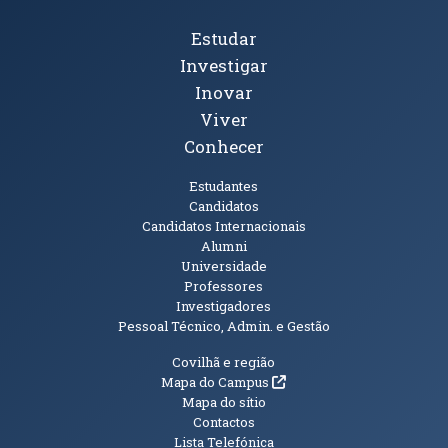
Tópicos Principais
Estudar
Investigar
Inovar
Viver
Conhecer
Públicos
Estudantes
Candidatos
Candidatos Internacionais
Alumni
Universidade
Professores
Investigadores
Pessoal Técnico, Admin. e Gestão
Informações Adicionais
Covilhã e região
(abre em nova janela)
Mapa do Campus
Mapa do sítio
Contactos
Lista Telefónica