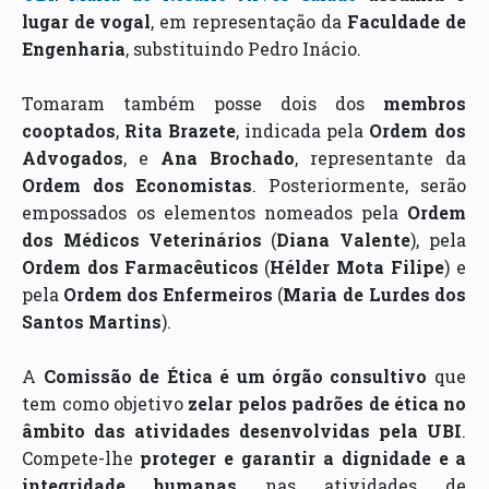
lugar de vogal
, em representação da
Faculdade de
Engenharia
, substituindo Pedro Inácio.
Tomaram também posse dois dos
membros
cooptados
,
Rita Brazete
, indicada pela
Ordem dos
Advogados
, e
Ana Brochado
, representante da
Ordem dos Economistas
. Posteriormente, serão
empossados os elementos nomeados pela
Ordem
dos Médicos Veterinários
(
Diana Valente
), pela
Ordem dos Farmacêuticos
(
Hélder Mota Filipe
) e
pela
Ordem dos Enfermeiros
(
Maria de Lurdes dos
Santos Martins
).
A
Comissão de Ética é um órgão consultivo
que
tem como objetivo
zelar pelos padrões de ética no
âmbito das atividades desenvolvidas pela UBI
.
Compete-lhe
proteger e garantir a dignidade e a
integridade humanas
nas atividades de