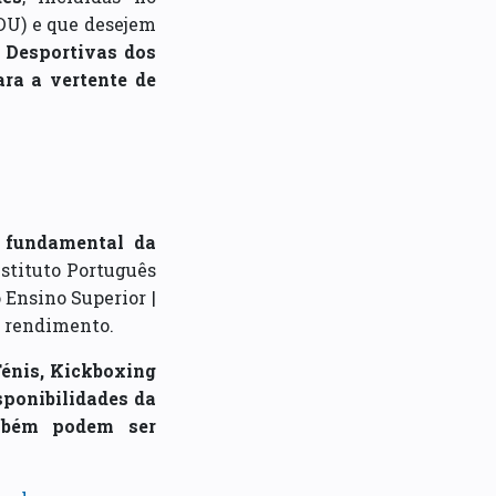
DU) e que desejem
e Desportivas dos
ara a vertente de
o fundamental da
stituto Português
 Ensino Superior |
to rendimento.
Ténis, Kickboxing
sponibilidades da
ambém podem ser