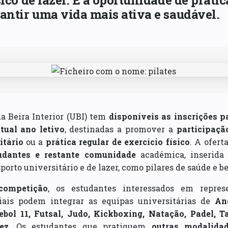
sico de lazer. É a oportunidade de prati
antir uma vida mais ativa e saudável.
a Beira Interior (UBI) tem
disponíveis as inscrições p
tual ano letivo
, destinadas a promover a
participaçã
itário
ou a
prática regular de exercício físico
. A ofert
udantes e restante comunidade
académica, inserida 
porto universitário e de lazer, como pilares de saúde e b
competição
, os estudantes interessados em repre
iais podem integrar as equipas universitárias de
An
ebol 11, Futsal, Judo, Kickboxing, Natação, Padel, 
ez
. Os estudantes que pratiquem
outras modalida