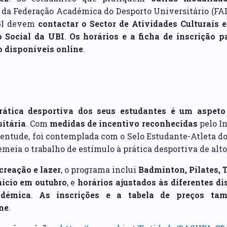
l da Federação Académica do Desporto Universitário (FA
BI devem
contactar o Sector de Atividades Culturais 
o Social da UBI
.
Os horários e a ficha de inscrição p
 disponíveis online
.
rática desportiva dos seus estudantes é um aspet
itária
. Com
medidas de incentivo reconhecidas
pelo In
entude, foi contemplada com o Selo Estudante-Atleta do
emeia o trabalho de estímulo à prática desportiva de al
creação e lazer
, o programa inclui
Badminton, Pilates, 
nício em outubro
, e
horários ajustados às diferentes di
adémica
.
As inscrições e a tabela de preços t
ne
.