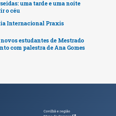
rseidas: uma tarde e uma noite
ir o céu
ia Internacional Praxis
 novos estudantes de Mestrado
nto com palestra de Ana Gomes
s
Informações Adici
Covilhã e região
(abre em nova janela)