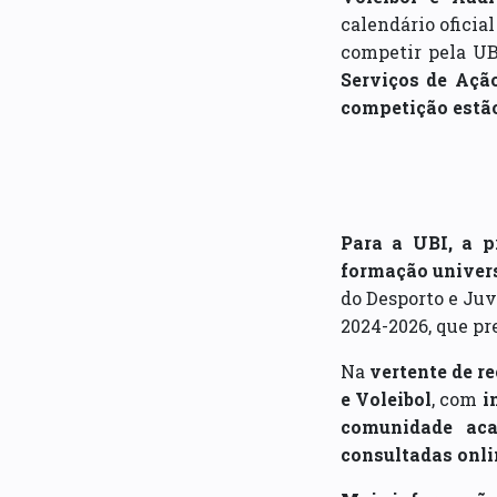
calendário oficia
competir pela U
Serviços de Açã
competição estão
Para a UBI, a p
formação univers
do Desporto e Juv
2024-2026, que pr
Na
vertente de re
e Voleibol
, com
i
comunidade ac
consultadas onli