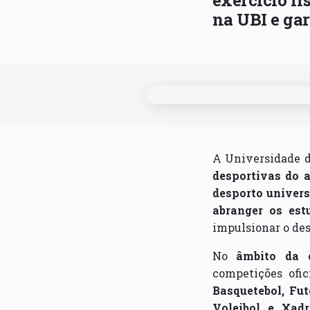
exercício fí
na UBI e gar
A Universidade d
desportivas do a
desporto univers
abranger os est
impulsionar o des
No
âmbito da 
competições ofic
Basquetebol, Fut
Voleibol e Xadr