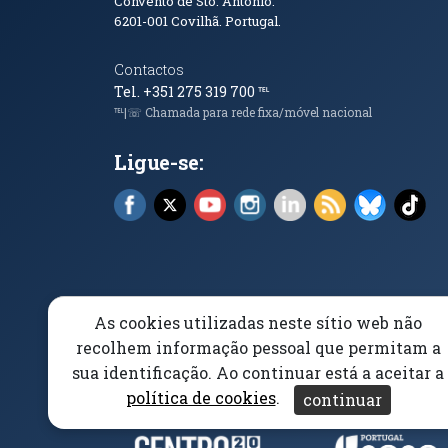
Convento de Sto. António.
6201-001
Covilhã. Portugal.
Contactos
Tel. +351 275 319 700
℡
℡|☏ Chamada para rede fixa/móvel nacional
Ligue-se:
Facebook (abre em nova janela)
X (abre em nova janela)
YouTube (abre em nova janela)
Instagram (abre em nova 
LinkedIn (abre em n
RSS (abre em n
Bluesky 
Tik
As cookies utilizadas neste sítio web não
Elogios, Sugestões e Reclamações
Livro Amarel
recolhem informação pessoal que permitam a
sua identificação. Ao continuar está a aceitar a
Acessibilidade
Aviso/Privacidade
Proteção 
política de cookies
.
continuar
(abre em nova janela)