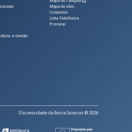
Mapa do Campus
acionais
Mapa do sítio
Contactos
Lista Telefónica
Procurar
Admin. e Gestão
Universidade da Beira Interior
© 2026
a janela)
(abre em nova janela)
(abre em nova janela