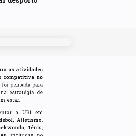
car desporto
ara as atividades
o competitiva no
a foi pensada para
na estratégia de
em-estar.
sentar a UBI em
debol, Atletismo,
Taekwondo, Ténis,
des
, incluídas no