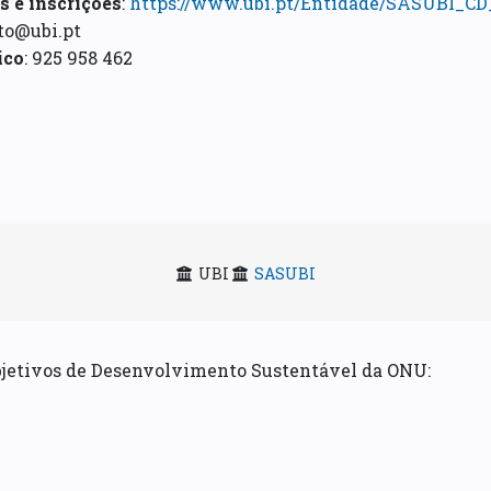
 e inscrições
:
https://www.ubi.pt/Entidade/SASUBI_CD
rto@ubi.pt
ico
: 925 958 462
UBI
SASUBI
bjetivos de Desenvolvimento Sustentável da ONU: