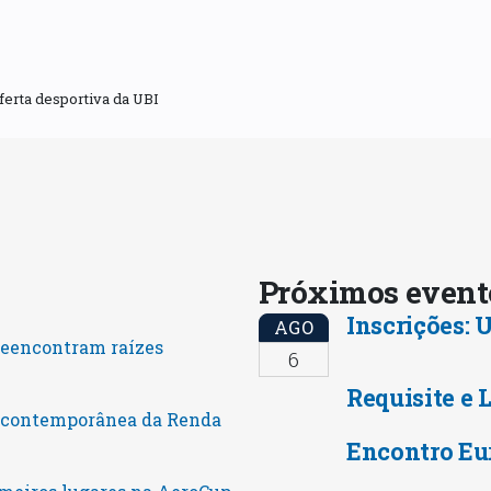
ferta desportiva da UBI
Próximos even
Inscrições:
AGO
reencontram raízes
6
Requisite e 
o contemporânea da Renda
Encontro Eu