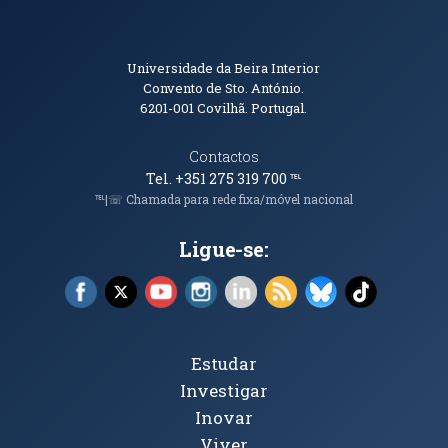
Informações de Contacto
Universidade da Beira Interior
Convento de Sto. António.
6201-001
Covilhã. Portugal.
Contactos
Tel. +351 275 319 700
℡
℡|☏ Chamada para rede fixa/móvel nacional
Ligue-se:
Facebook (abre em nova janela)
X (abre em nova janela)
YouTube (abre em nova janela)
Instagram (abre em nova janela)
LinkedIn (abre em nova ja
RSS (abre em nova ja
Bluesky (abre e
TikTok (a
Tópicos Principais
Estudar
Investigar
Inovar
Viver