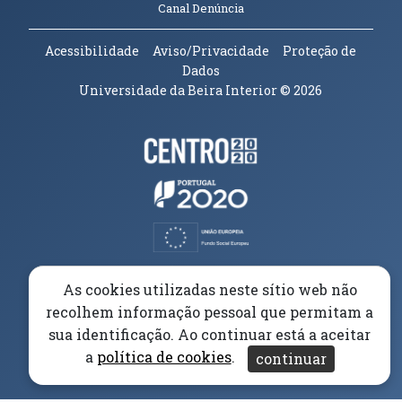
(abre em nova janela)
Canal Denúncia
Acessibilidade
Aviso/Privacidade
Proteção de
Dados
Universidade da Beira Interior
© 2026
Parceiros e Financiadores
(abre em nova janela)
(abre em nova janela)
(abre em nova janela)
(abre em nova janela)
As cookies utilizadas neste sítio web não
recolhem informação pessoal que permitam a
(abre em nova janela)
sua identificação. Ao continuar está a aceitar
a
política de cookies
.
continuar
(abre em nova janela)