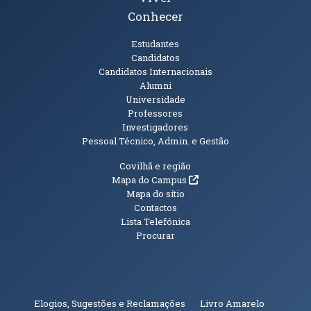
Conhecer
Públicos
Estudantes
Candidatos
Candidatos Internacionais
Alumni
Universidade
Professores
Investigadores
Pessoal Técnico, Admin. e Gestão
Informações Adicionais
Covilhã e região
(abre em nova janela)
Mapa do Campus
Mapa do sítio
Contactos
Lista Telefónica
Procurar
(abre em n
Elogios, Sugestões e Reclamações
Livro Amarelo