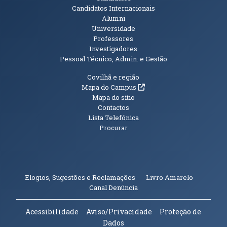
Candidatos Internacionais
Alumni
Universidade
Professores
Investigadores
Pessoal Técnico, Admin. e Gestão
Informações Adicionais
Covilhã e região
(abre em nova janela)
Mapa do Campus
Mapa do sítio
Contactos
Lista Telefónica
Procurar
(abre em n
Elogios, Sugestões e Reclamações
Livro Amarelo
(abre em nova janela)
Canal Denúncia
Acessibilidade
Aviso/Privacidade
Proteção de
Dados