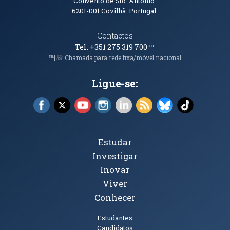
Convento de Sto. António.
6201-001
Covilhã. Portugal.
Contactos
Tel. +351 275 319 700
℡
℡|☏ Chamada para rede fixa/móvel nacional
Ligue-se:
Facebook (abre em nova janela)
X (abre em nova janela)
YouTube (abre em nova janela)
Instagram (abre em nova janela)
LinkedIn (abre em nova ja
RSS (abre em nova ja
Bluesky (abre e
TikTok (a
Tópicos Principais
Estudar
Investigar
Inovar
Viver
Conhecer
Públicos
Estudantes
Candidatos