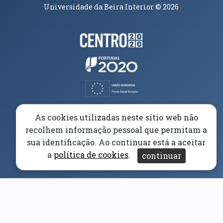
Universidade da Beira Interior
© 2026
Parceiros e Financiadores
(abre em nova janela)
(abre em nova janela)
(abre em nova janela)
(abre em nova janela)
As cookies utilizadas neste sítio web não
recolhem informação pessoal que permitam a
(abre em nova janela)
sua identificação. Ao continuar está a aceitar
a
política de cookies
.
continuar
(abre em nova janela)