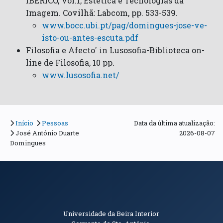
IBÉRICO, Vol.1, Estética e Tecnologias da
Imagem. Covilhã: Labcom, pp. 533-539.
www.bocc.ubi.pt/pag/domingues-jose-ve-
isto-ou-antes-escuta.pdf
Filosofia e Afecto' in Lusosofia-Biblioteca on-
line de Filosofia, 10 pp.
www.lusosofia.net/
Início
Pessoas
Data da última atualização:
José António Duarte
2026-08-07
Domingues
Informações de Contacto
Universidade da Beira Interior