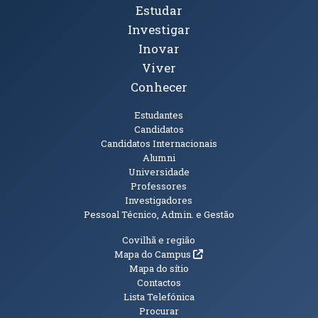
Tópicos Principais
Estudar
Investigar
Inovar
Viver
Conhecer
Públicos
Estudantes
Candidatos
Candidatos Internacionais
Alumni
Universidade
Professores
Investigadores
Pessoal Técnico, Admin. e Gestão
Informações Adicionais
Covilhã e região
(abre em nova janela)
Mapa do Campus
Mapa do sítio
Contactos
Lista Telefónica
Procurar