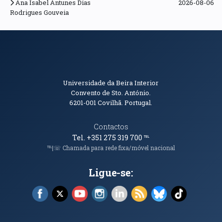
Ana Isabel Antunes Dias
2026-08-06
Rodrigues Gouveia
Informações de Contacto
Universidade da Beira Interior
Convento de Sto. António.
6201-001
Covilhã. Portugal.
Contactos
Tel. +351 275 319 700
℡
℡|☏ Chamada para rede fixa/móvel nacional
Ligue-se:
Facebook (abre em nova janela)
X (abre em nova janela)
YouTube (abre em nova janela)
Instagram (abre em nova janela)
LinkedIn (abre em nova ja
RSS (abre em nova ja
Bluesky (abre e
TikTok (a