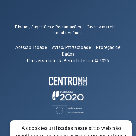
(abre em n
Elogios, Sugestões e Reclamações
Livro Amarelo
(abre em nova janela)
Canal Denúncia
Acessibilidade
Aviso/Privacidade
Proteção de
Dados
Universidade da Beira Interior
© 2026
Parceiros e Financiadores
(abre em nova janela)
(abre em nova janela)
(abre em nova janela)
(abre em nova janela)
As cookies utilizadas neste sítio web não
recolhem informação pessoal que permitam a