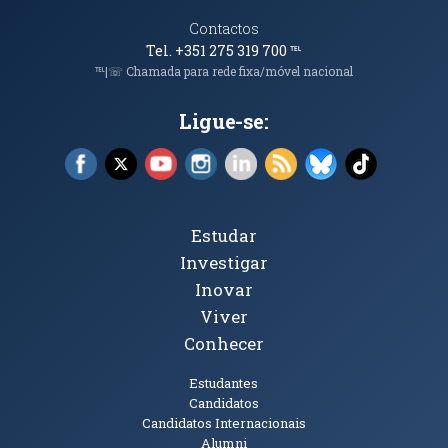
Contactos
Tel. +351 275 319 700
℡
℡|☏ Chamada para rede fixa/móvel nacional
Ligue-se:
Facebook (abre em nova janela)
X (abre em nova janela)
YouTube (abre em nova janela)
Instagram (abre em nova janela)
LinkedIn (abre em nova ja
RSS (abre em nova ja
Bluesky (abre e
TikTok (a
Tópicos Principais
Estudar
Investigar
Inovar
Viver
Conhecer
Públicos
Estudantes
Candidatos
Candidatos Internacionais
Alumni