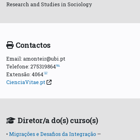
Research and Studies in Sociology
Contactos
Email: amonteir@ubi.pt
Telefone: 275319864
℡
☏
Extensão: 4064
CienciaVitae.pt
Diretor/a do(s) curso(s)
•
Migrações e Desafios da Integração
—