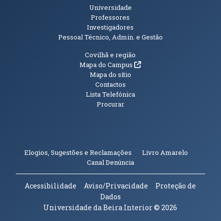
Universidade
Professores
Investigadores
Pessoal Técnico, Admin. e Gestão
Informações Adicionais
Covilhã e região
(abre em nova janela)
Mapa do Campus
Mapa do sítio
Contactos
Lista Telefónica
Procurar
(abre em n
Elogios, Sugestões e Reclamações
Livro Amarelo
(abre em nova janela)
Canal Denúncia
Acessibilidade
Aviso/Privacidade
Proteção de
Dados
Universidade da Beira Interior
© 2026