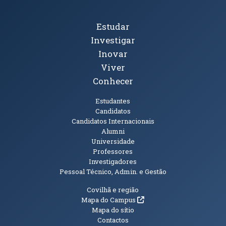
Tópicos Principais
Estudar
Investigar
Inovar
Viver
Conhecer
Públicos
Estudantes
Candidatos
Candidatos Internacionais
Alumni
Universidade
Professores
Investigadores
Pessoal Técnico, Admin. e Gestão
Informações Adicionais
Covilhã e região
(abre em nova janela)
Mapa do Campus
Mapa do sítio
Contactos