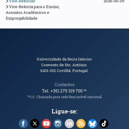
Vice-Reitorias
2026-06-09
Vice-Reitoria para o Ensino,
Assuntos Académicos e
Empregabilidade
Informações de Contacto
Universidade da Beira Interior
Convento de Sto. António.
6201-001
Covilhã. Portugal.
Contactos
Tel. +351 275 319 700
℡
℡|☏ Chamada para rede fixa/móvel nacional
Ligue-se:
Facebook (abre em nova janela)
X (abre em nova janela)
YouTube (abre em nova janela)
Instagram (abre em nova janela)
LinkedIn (abre em nova ja
RSS (abre em nova ja
Bluesky (abre e
TikTok (a