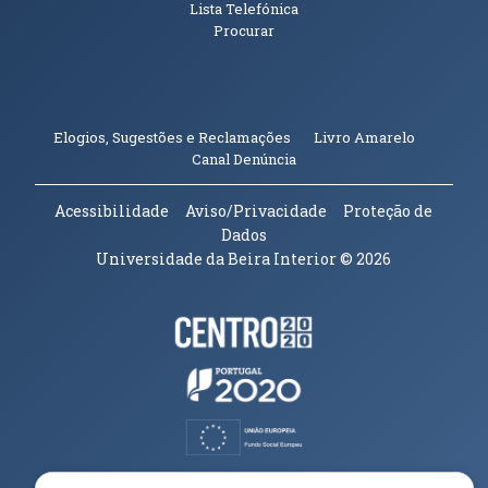
Lista Telefónica
Procurar
(abre em n
Elogios, Sugestões e Reclamações
Livro Amarelo
(abre em nova janela)
Canal Denúncia
Acessibilidade
Aviso/Privacidade
Proteção de
Dados
Universidade da Beira Interior
© 2026
Parceiros e Financiadores
(abre em nova janela)
(abre em nova janela)
(abre em nova janela)
(abre em nova janela)