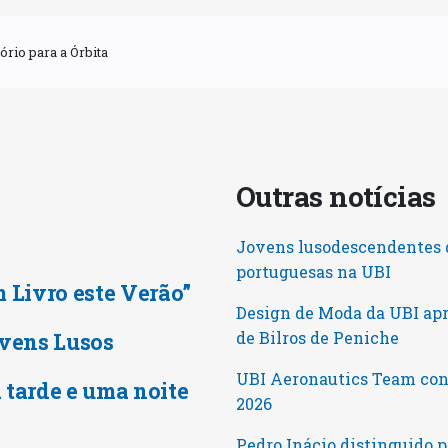
rio para a Órbita
Outras notícia
Jovens lusodescendentes d
portuguesas na UBI
m Livro este Verão”
Design de Moda da UBI ap
vens Lusos
de Bilros de Peniche
UBI Aeronautics Team conq
 tarde e uma noite
2026
Pedro Inácio distinguido 