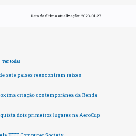
Data da última atualização:
2023-01-27
s
ver todas
e sete países reencontram raízes
roxima criação contemporânea da Renda
uista dois primeiros lugares na AeroCup
pela IEEE Computer Society