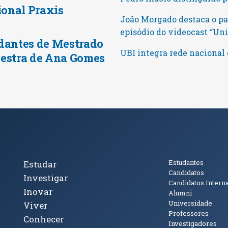
ional Praxis
João Morgado destaca o pa
episódio do videocast “U
dantes de Mestrado
UBI integra rede nacional 
estra de Ana Gomes
cto
Tópicos Principais
Público
Estudantes
Estudar
Candidatos
Investigar
Candidatos Intern
Inovar
Alumni
Universidade
Viver
Professores
Conhecer
Investigadores