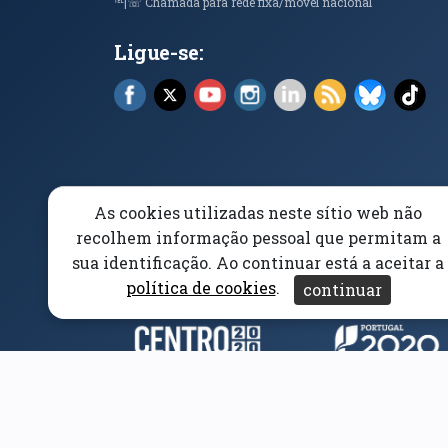
℡|☏ Chamada para rede fixa/móvel nacional
Ligue-se:
Facebook (abre em nova janela)
X (abre em nova janela)
YouTube (abre em nova janela)
Instagram (abre em nova 
LinkedIn (abre em n
RSS (abre em n
Bluesky 
Tik
As cookies utilizadas neste sítio web não
Elogios, Sugestões e Reclamações
Livro Amarel
recolhem informação pessoal que permitam a
sua identificação. Ao continuar está a aceitar a
Acessibilidade
Aviso/Privacidade
Proteção 
política de cookies
.
continuar
Parceiros e Financiad
(abre em nova janela)