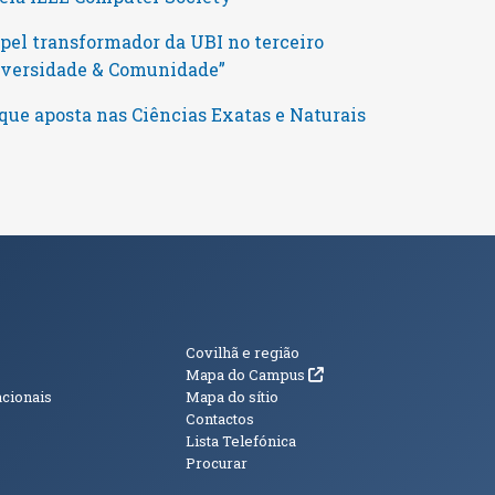
pel transformador da UBI no terceiro
niversidade & Comunidade”
que aposta nas Ciências Exatas e Naturais
s
Informações Adici
Covilhã e região
(abre em nova janela)
Mapa do Campus
acionais
Mapa do sítio
Contactos
Lista Telefónica
Procurar