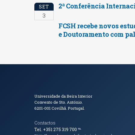
2ª Conferência Internac
SET
3
FCSH recebe novos estu
e Doutoramento com pal
Informações de Conta
Universidade da Beira Interior
Convento de Sto. António.
6201-001
Covilhã. Portugal.
Contactos
Tel. +351 275 319 700
℡