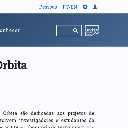
Tradução
Acessibilidade
Menu de util
Pessoas
PT/EN
Pesquisar no site
(abre em nov
onhecer
Órbita
 Órbita são dedicadas aos projetos de
volvem investigadores e estudantes da
es ao LIP — Laboratório de Instrumentação