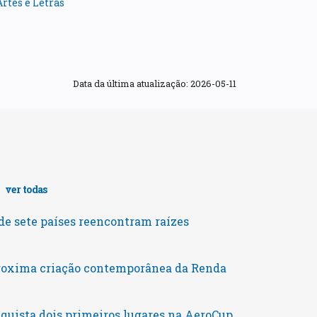
rtes e Letras
Data da última atualização:
2026-05-11
s
ver todas
e sete países reencontram raízes
roxima criação contemporânea da Renda
uista dois primeiros lugares na AeroCup