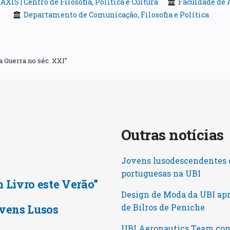
AXIS | Centro de Filosofia, Política e Cultura
Faculdade de A
Departamento de Comunicação, Filosofia e Política
a Guerra no séc. XXI"
Outras notícia
Jovens lusodescendentes d
portuguesas na UBI
m Livro este Verão”
Design de Moda da UBI ap
vens Lusos
de Bilros de Peniche
UBI Aeronautics Team conq