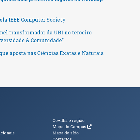
pela IEEE Computer Society
pel transformador da UBI no terceiro
niversidade & Comunidade”
que aposta nas Ciências Exatas e Naturais
s
Informações Adici
Covilhã e região
(abre em nova janela)
Mapa do Campus
acionais
Mapa do sítio
Contactos