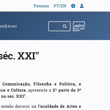
Tradução
Acessibilidade
Menu de util
Pessoas
PT/EN
Pesquisar no site
(abre em nov
onhecer
séc. XXI"
Comunicação, Filosofia e Política, e
ica e Cultura
, apresenta a
2ª parte da 3ª
 no séc. XXI".
a sessão decorre na F
aculdade de Artes e