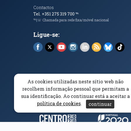
Contactos
Tel. +351 275 319 700
℡
℡|☏ Chamada para rede fixa/móvel nacional
Ligue-se:
Facebook (abre em nova janela)
X (abre em nova janela)
YouTube (abre em nova janela)
Instagram (abre em nova 
LinkedIn (abre em n
RSS (abre em n
Bluesky 
Tik
As cookies utilizadas neste sítio web não
Elogios, Sugestões e Reclamações
Livro Amarel
recolhem informação pessoal que permitam a
sua identificação. Ao continuar está a aceitar a
Acessibilidade
Aviso/Privacidade
Proteção 
política de cookies
.
continuar
Parceiros e Financiad
(abre em nova janela)