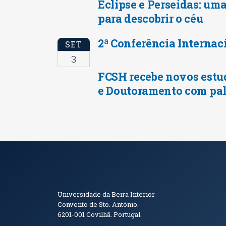
Eclipse e Perseidas: uma
para descobrir o céu
2ª Conferência Internac
SET
3
FCSH recebe novos estu
e Doutoramento com pal
Informações de Conta
Universidade da Beira Interior
Convento de Sto. António.
6201-001
Covilhã. Portugal.