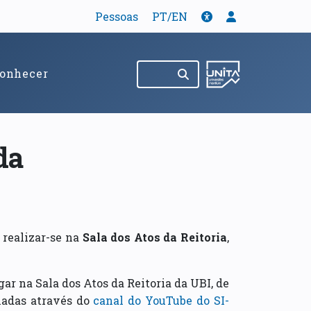
Tradução
Acessibilidade
Menu de util
Pessoas
PT/EN
Pesquisar no site
(abre em nov
onhecer
da
realizar-se na
Sala dos Atos da Reitoria
,
gar na Sala dos Atos da Reitoria da UBI, de
adas através do
canal do YouTube do SI-