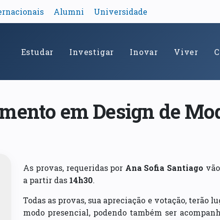
ernacionais
Alumni
Universidade
Estudar
Investigar
Inovar
Viver
C
amento em Design de Mo
As provas, requeridas por
Ana Sofia Santiago
vão 
a partir das
14h30
.
Todas as provas, sua apreciação e votação, terão lu
modo presencial, podendo também ser acompanh