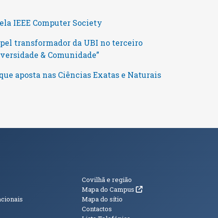
pela IEEE Computer Society
pel transformador da UBI no terceiro
niversidade & Comunidade”
que aposta nas Ciências Exatas e Naturais
s
Informações Adici
Covilhã e região
(abre em nova janela)
Mapa do Campus
acionais
Mapa do sítio
Contactos