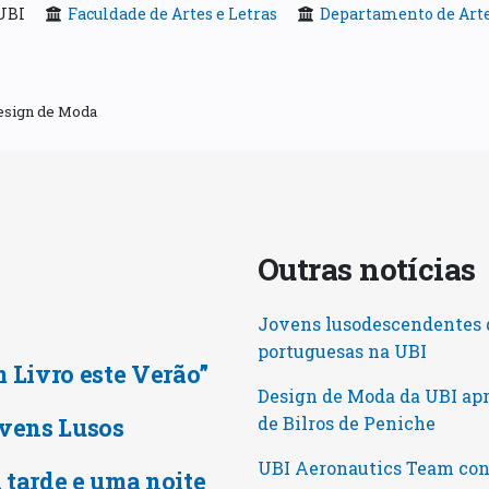
UBI
Faculdade de Artes e Letras
Departamento de Art
esign de Moda
Outras notícia
Jovens lusodescendentes d
portuguesas na UBI
m Livro este Verão”
Design de Moda da UBI ap
vens Lusos
de Bilros de Peniche
UBI Aeronautics Team conq
 tarde e uma noite