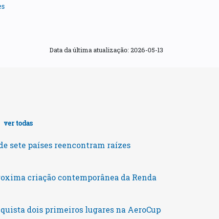
es
Data da última atualização:
2026-05-13
s
ver todas
e sete países reencontram raízes
roxima criação contemporânea da Renda
uista dois primeiros lugares na AeroCup