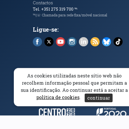
Contactos
Tel. +351 275 319 700
℡
℡|☏ Chamada para rede fixa/móvel nacional
Ligue-se:
Facebook (abre em nova janela)
X (abre em nova janela)
YouTube (abre em nova janela)
Instagram (abre em nova 
LinkedIn (abre em n
RSS (abre em n
Bluesky 
Tik
As cookies utilizadas neste sítio web não
Elogios, Sugestões e Reclamações
Livro Amarel
recolhem informação pessoal que permitam a
sua identificação. Ao continuar está a aceitar a
Acessibilidade
Aviso/Privacidade
Proteção 
política de cookies
.
continuar
Parceiros e Financiad
(abre em nova janela)