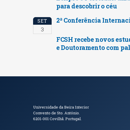
para descobrir o céu
2ª Conferência Internac
SET
3
FCSH recebe novos estu
e Doutoramento com pal
Informações de Conta
Universidade da Beira Interior
Convento de Sto. António.
6201-001
Covilhã. Portugal.