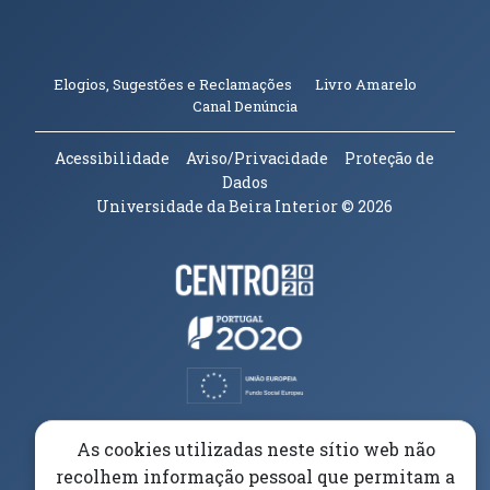
(abre em n
Elogios, Sugestões e Reclamações
Livro Amarelo
(abre em nova janela)
Canal Denúncia
Acessibilidade
Aviso/Privacidade
Proteção de
Dados
Universidade da Beira Interior
© 2026
Parceiros e Financiadores
(abre em nova janela)
(abre em nova janela)
(abre em nova janela)
(abre em nova janela)
As cookies utilizadas neste sítio web não
recolhem informação pessoal que permitam a
(abre em nova janela)