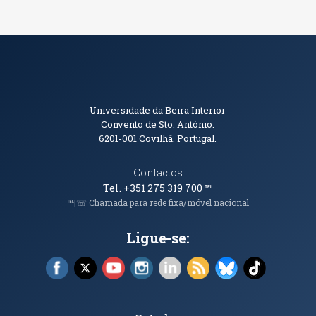
Informações de Contacto
Universidade da Beira Interior
Convento de Sto. António.
6201-001
Covilhã. Portugal.
Contactos
Tel. +351 275 319 700
℡
℡|☏ Chamada para rede fixa/móvel nacional
Ligue-se:
Facebook (abre em nova janela)
X (abre em nova janela)
YouTube (abre em nova janela)
Instagram (abre em nova janela)
LinkedIn (abre em nova ja
RSS (abre em nova ja
Bluesky (abre e
TikTok (a