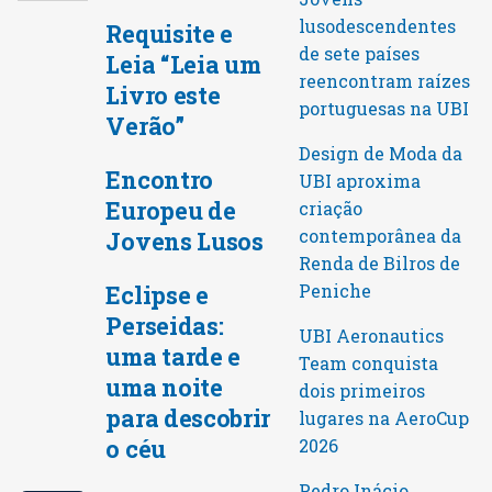
lusodescendentes
Requisite e
de sete países
Leia “Leia um
reencontram raízes
Livro este
portuguesas na UBI
Verão”
Design de Moda da
Encontro
UBI aproxima
Europeu de
criação
contemporânea da
Jovens Lusos
Renda de Bilros de
Peniche
Eclipse e
Perseidas:
UBI Aeronautics
uma tarde e
Team conquista
uma noite
dois primeiros
para descobrir
lugares na AeroCup
o céu
2026
Pedro Inácio