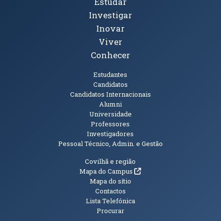
Tópicos Principais
Estudar
Investigar
Inovar
Viver
Conhecer
Públicos
Estudantes
Candidatos
Candidatos Internacionais
Alumni
Universidade
Professores
Investigadores
Pessoal Técnico, Admin. e Gestão
Informações Adicionais
Covilhã e região
(abre em nova janela)
Mapa do Campus
Mapa do sítio
Contactos
Lista Telefónica
Procurar