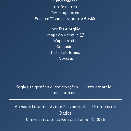
Universidade
Professores
Investigadores
Pessoal Técnico, Admin. e Gestão
Informações Adicionais
Covilhã e região
(abre em nova janela)
Mapa do Campus
Mapa do sítio
Contactos
Lista Telefónica
Procurar
(abre em n
Elogios, Sugestões e Reclamações
Livro Amarelo
(abre em nova janela)
Canal Denúncia
Acessibilidade
Aviso/Privacidade
Proteção de
Dados
Universidade da Beira Interior
© 2026