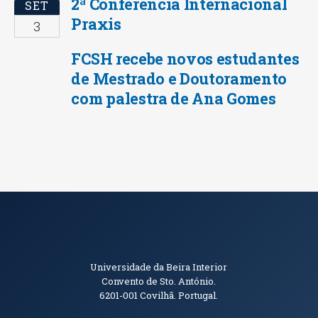
2ª Conferência Internacional
SET
Praxis
3
FCSH recebe novos estudantes
de Mestrado e Doutoramento
com palestra de Ana Gomes
Informações de Contacto
Universidade da Beira Interior
Convento de Sto. António.
6201-001
Covilhã. Portugal.