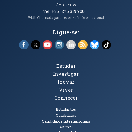
Contactos
Tel. +351 275 319 700
℡
℡|☏ Chamada para rede fixa/móvel nacional
Ligue-se:
Facebook (abre em nova janela)
X (abre em nova janela)
YouTube (abre em nova janela)
Instagram (abre em nova janela)
LinkedIn (abre em nova ja
RSS (abre em nova ja
Bluesky (abre e
TikTok (a
Tópicos Principais
Estudar
Investigar
Inovar
Viver
Conhecer
Públicos
Estudantes
Candidatos
Candidatos Internacionais
Alumni