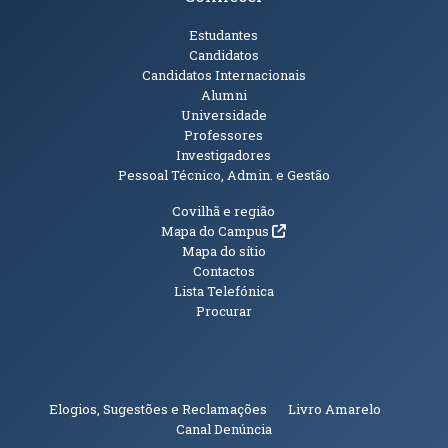
Públicos
Estudantes
Candidatos
Candidatos Internacionais
Alumni
Universidade
Professores
Investigadores
Pessoal Técnico, Admin. e Gestão
Informações Adicionais
Covilhã e região
(abre em nova janela)
Mapa do Campus
Mapa do sítio
Contactos
Lista Telefónica
Procurar
(abre em n
Elogios, Sugestões e Reclamações
Livro Amarelo
(abre em nova janela)
Canal Denúncia