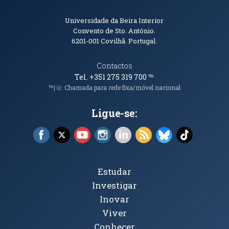
Informações de Contacto
Universidade da Beira Interior
Convento de Sto. António.
6201-001
Covilhã. Portugal.
Contactos
Tel. +351 275 319 700
℡
℡|☏ Chamada para rede fixa/móvel nacional
Ligue-se:
Facebook (abre em nova janela)
X (abre em nova janela)
YouTube (abre em nova janela)
Instagram (abre em nova janela)
LinkedIn (abre em nova ja
RSS (abre em nova ja
Bluesky (abre e
TikTok (a
Tópicos Principais
Estudar
Investigar
Inovar
Viver
Conhecer