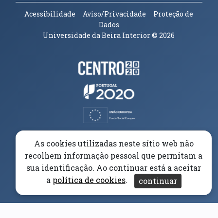
Acessibilidade
Aviso/Privacidade
Proteção de
Dados
Universidade da Beira Interior
© 2026
Parceiros e Financiadores
(abre em nova janela)
(abre em nova janela)
(abre em nova janela)
(abre em nova janela)
As cookies utilizadas neste sítio web não
recolhem informação pessoal que permitam a
(abre em nova janela)
sua identificação. Ao continuar está a aceitar
a
política de cookies
.
continuar
(abre em nova janela)